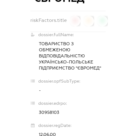
riskFactors.title
0
0
0
dossier.fullName:
ТОВАРИСТВО З
ОБМЕЖЕНОЮ
ВІДПОВІДАЛЬНІСТЮ
УКРАЇНСЬКО-ПОЛЬСЬКЕ
ПІДПРИЄМСТВО "ЄВРОМЕД"
dossier.opfSubType:
-
dossier.edrpo:
30958103
dossier.regDate:
12.06.00