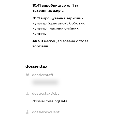
10.41
виробництво олії та
тваринних жирів
01.11
вирощування зернових
культур (крім рису), бобових
культур і насіння олійних
культур
46.90
неспеціалізована оптова
торгівля
dossier.tax
dossier.staff
XXXXXXXXXX
dossier.taxDebt
dossier.missingData
dossier.esvDebt