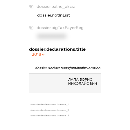
dossier.palne_akciz
dossier.notInList
dossier.bigTaxPayerReg
XXXXXXXXXX
dossier.declarations.title
2018
dossier.declarations.pepName
dossier.declarations.personName
dossier.declarat
ЛАПА БОРИС
Заробітна плата
МИКОЛАЙОВИЧ
отримана за
сумісництвом
dossier.declarations.license_1
dossier.declarations.license_2
dossier.declarations.license_3