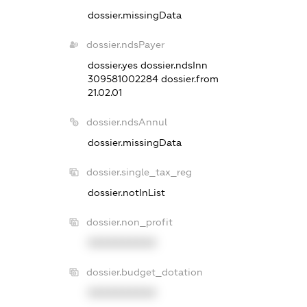
dossier.missingData
dossier.ndsPayer
dossier.yes
dossier.ndsInn
309581002284
dossier.from
21.02.01
dossier.ndsAnnul
dossier.missingData
dossier.single_tax_reg
dossier.notInList
dossier.non_profit
XXXXXXXXXX
dossier.budget_dotation
XXXXXXXXXX