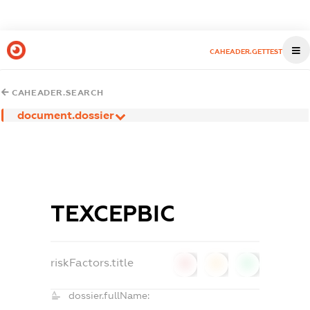
CAHEADER.GETTEST
CAHEADER.SEARCH
document.dossier
ТЕХСЕРВІС
riskFactors.title
0
0
0
dossier.fullName: