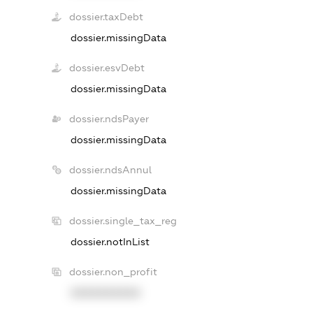
dossier.taxDebt
dossier.missingData
dossier.esvDebt
dossier.missingData
dossier.ndsPayer
dossier.missingData
dossier.ndsAnnul
dossier.missingData
dossier.single_tax_reg
dossier.notInList
dossier.non_profit
XXXXXXXXXX