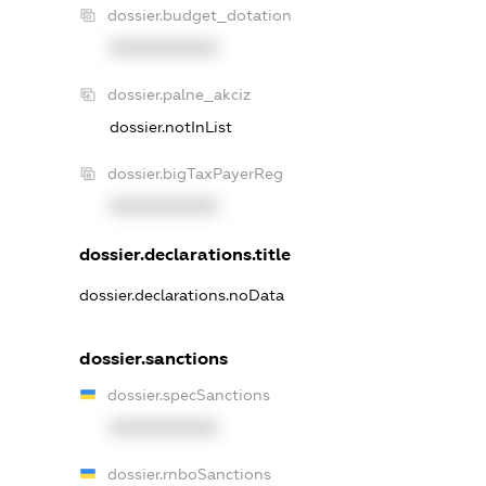
dossier.budget_dotation
XXXXXXXXXX
dossier.palne_akciz
dossier.notInList
dossier.bigTaxPayerReg
XXXXXXXXXX
dossier.declarations.title
dossier.declarations.noData
dossier.sanctions
dossier.specSanctions
XXXXXXXXXX
dossier.rnboSanctions