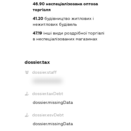
46.90
неспеціалізована оптова
торгівля
41.20
будівництво житлових і
нежитлових будівель
47.19
інші види роздрібної торгівлі
в неспеціалізованих магазинах
dossier.tax
dossier.staff
XXXXXXXXXX
dossier.taxDebt
dossier.missingData
dossier.esvDebt
dossier.missingData