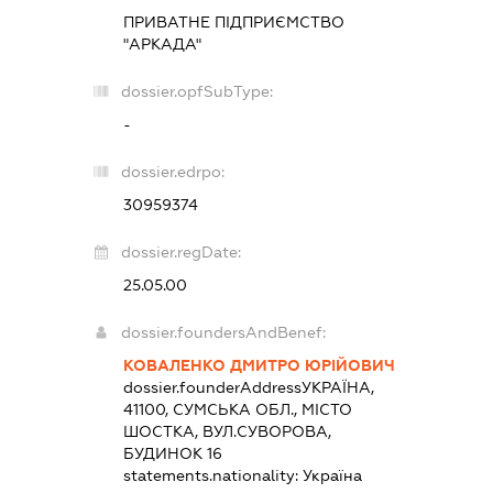
ПРИВАТНЕ ПІДПРИЄМСТВО
"АРКАДА"
dossier.opfSubType:
-
dossier.edrpo:
30959374
dossier.regDate:
25.05.00
dossier.foundersAndBenef:
КОВАЛЕНКО ДМИТРО ЮРІЙОВИЧ
dossier.founderAddress
УКРАЇНА,
41100, СУМСЬКА ОБЛ., МІСТО
ШОСТКА, ВУЛ.СУВОРОВА,
БУДИНОК 16
statements.nationality:
Україна