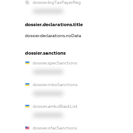
dossier.bigTaxPayerReg
XXXXXXXXXX
dossier.declarations.title
dossier.declarations.noData
dossier.sanctions
dossier.specSanctions
XXXXXXXXXX
dossier.rnboSanctions
XXXXXXXXXX
dossier.amkuBlackList
XXXXXXXXXX
dossier.ofacSanctions