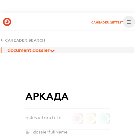
CAHEADER.GETTEST
CAHEADER.SEARCH
document.dossier
АРКАДА
riskFactors.title
0
0
0
dossier.fullName: