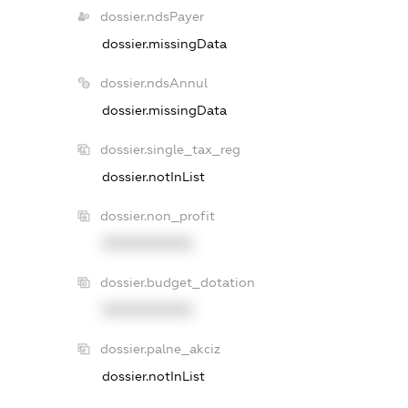
dossier.ndsPayer
dossier.missingData
dossier.ndsAnnul
dossier.missingData
dossier.single_tax_reg
dossier.notInList
dossier.non_profit
XXXXXXXXXX
dossier.budget_dotation
XXXXXXXXXX
dossier.palne_akciz
dossier.notInList