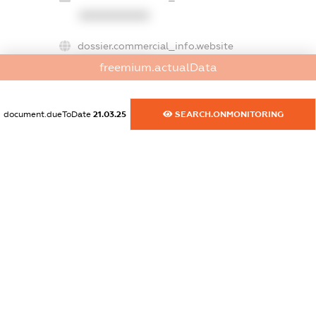
XXXXXXXXXX
dossier.commercial_info.website
XXXXXXXXXX
freemium.actualData
dossier.commercial_info.activity
XXXXXXXXXX
document.dueToDate
21.03.25
SEARCH.ONMONITORING
freemium.exampleText_1
freemium.exampleText_2
freemium.anonymousPerSearch2
FREEMIUM.DETAILS
FREEMIUM.REGISTER