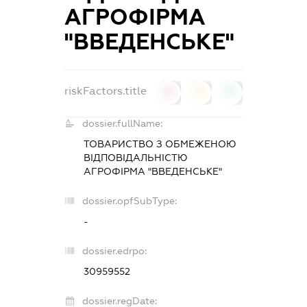
АГРОФІРМА
"ВВЕДЕНСЬКЕ"
riskFactors.title
0
0
0
dossier.fullName:
ТОВАРИСТВО З ОБМЕЖЕНОЮ
ВІДПОВІДАЛЬНІСТЮ
АГРОФІРМА "ВВЕДЕНСЬКЕ"
dossier.opfSubType:
-
dossier.edrpo:
30959552
dossier.regDate: