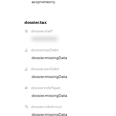
асортименту
dossier.tax
dossier.staff
XXXXXXXXXX
dossier.taxDebt
dossier.missingData
dossier.esvDebt
dossier.missingData
dossier.ndsPayer
dossier.missingData
dossier.ndsAnnul
dossier.missingData