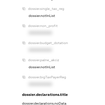
dossier.single_tax_reg
dossier.notInList
dossier.non_profit
XXXXXXXXXX
dossier.budget_dotation
XXXXXXXXXX
dossier.palne_akciz
dossier.notInList
dossier.bigTaxPayerReg
XXXXXXXXXX
dossier.declarations.title
dossier.declarations.noData