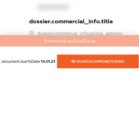
XXXXXXXXXX
dossier.commercial_info.title
dossier.commercial_info.postal_address
freemium.actualData
XXXXXXXXXX
dossier.commercial_info.phone
document.dueToDate
10.01.23
SEARCH.ONMONITORING
XXXXXXXXXX
dossier.commercial_info.fax
XXXXXXXXXX
dossier.commercial_info.email
XXXXXXXXXX
dossier.commercial_info.website
XXXXXXXXXX