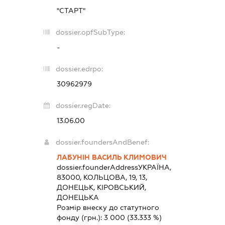
"СТАРТ"
dossier.opfSubType:
-
dossier.edrpo:
30962979
dossier.regDate:
13.06.00
dossier.foundersAndBenef:
ЛАБУНІН ВАСИЛЬ КЛИМОВИЧ
dossier.founderAddress
УКРАЇНА,
83000, КОЛЬЦОВА, 19, 13,
ДОНЕЦЬК, КІРОВСЬКИЙ,
ДОНЕЦЬКА
Розмір внеску до статутного
фонду (грн.):
3 000
(33.333 %)