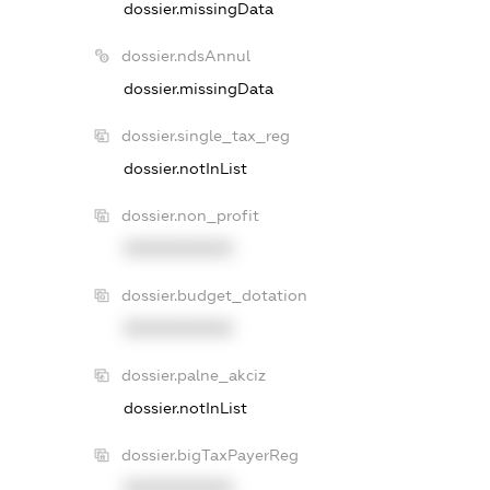
dossier.missingData
dossier.ndsAnnul
dossier.missingData
dossier.single_tax_reg
dossier.notInList
dossier.non_profit
XXXXXXXXXX
dossier.budget_dotation
XXXXXXXXXX
dossier.palne_akciz
dossier.notInList
dossier.bigTaxPayerReg
XXXXXXXXXX