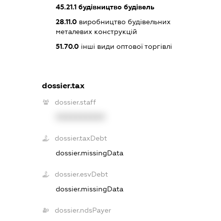
45.21.1
будівництво будівель
28.11.0
виробництво будівельних
металевих конструкцій
51.70.0
інші види оптової торгівлі
dossier.tax
dossier.staff
XXXXXXXXXX
dossier.taxDebt
dossier.missingData
dossier.esvDebt
dossier.missingData
dossier.ndsPayer