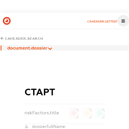
CAHEADER.GETTEST
CAHEADER.SEARCH
document.dossier
СТАРТ
riskFactors.title
0
0
0
dossier.fullName: