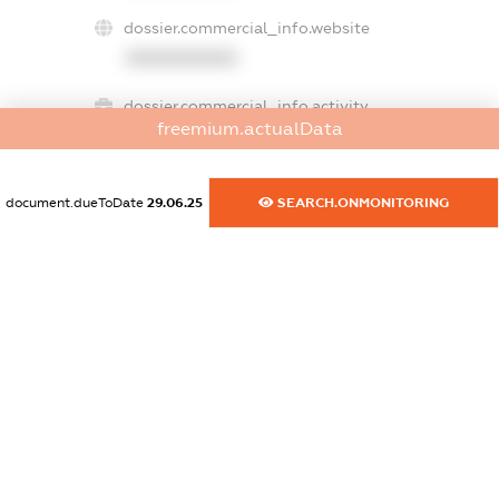
dossier.commercial_info.website
XXXXXXXXXX
dossier.commercial_info.activity
freemium.actualData
XXXXXXXXXX
document.dueToDate
29.06.25
SEARCH.ONMONITORING
freemium.exampleText_1
freemium.exampleText_2
freemium.anonymousPerSearch2
FREEMIUM.DETAILS
FREEMIUM.REGISTER