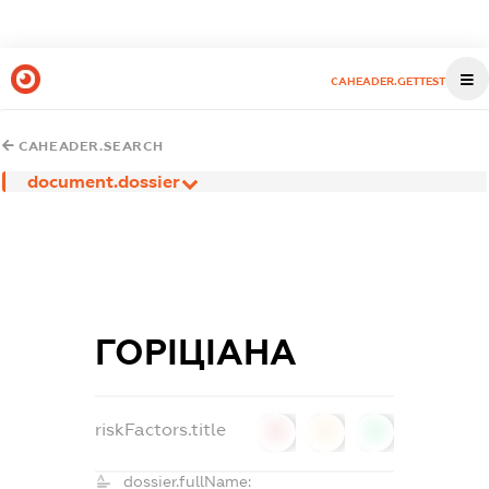
CAHEADER.GETTEST
CAHEADER.SEARCH
document.dossier
ГОРІЦІАНА
riskFactors.title
0
0
0
dossier.fullName: