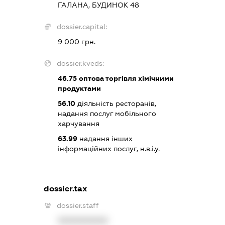
ГАЛАНА, БУДИНОК 48
dossier.capital:
9 000 грн.
dossier.kveds:
46.75
оптова торгівля хімічними
продуктами
56.10
діяльність ресторанів,
надання послуг мобільного
харчування
63.99
надання інших
інформаційних послуг, н.в.і.у.
dossier.tax
dossier.staff
XXXXXXXXXX