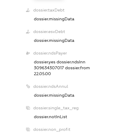
dossier.taxDebt
dossier.missingData
dossier.esvDebt
dossier.missingData
dossier.ndsPayer
dossier.yes
dossier.ndsInn
309634307017
dossier.from
22.05.00
dossier.ndsAnnul
dossier.missingData
dossier.single_tax_reg
dossier.notInList
dossier.non_profit