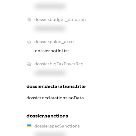
XXXXXXXXXX
dossier.budget_dotation
XXXXXXXXXX
dossier.palne_akciz
dossier.notInList
dossier.bigTaxPayerReg
XXXXXXXXXX
dossier.declarations.title
dossier.declarations.noData
dossier.sanctions
dossier.specSanctions
XXXXXXXXXX