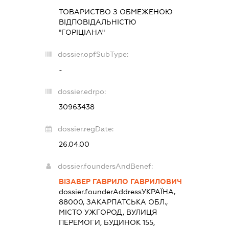
ТОВАРИСТВО З ОБМЕЖЕНОЮ
ВІДПОВІДАЛЬНІСТЮ
"ГОРІЦІАНА"
dossier.opfSubType:
-
dossier.edrpo:
30963438
dossier.regDate:
26.04.00
dossier.foundersAndBenef:
ВІЗАВЕР ГАВРИЛО ГАВРИЛОВИЧ
dossier.founderAddress
УКРАЇНА,
88000, ЗАКАРПАТСЬКА ОБЛ.,
МІСТО УЖГОРОД, ВУЛИЦЯ
ПЕРЕМОГИ, БУДИНОК 155,