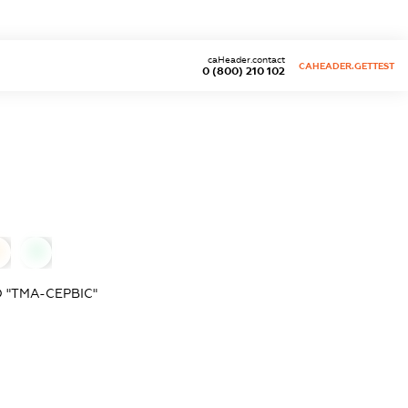
caHeader.contact
CAHEADER.GETTEST
0 (800) 210 102
0
0
"ТМА-СЕРВІС"