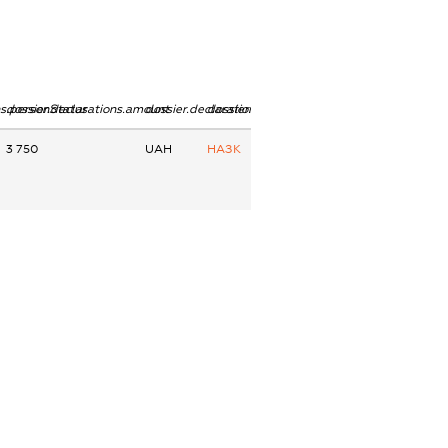
ns.personStatus
dossier.declarations.amount
dossier.declarations.currency
dossier.declarations.source
3 750
UAH
НАЗК