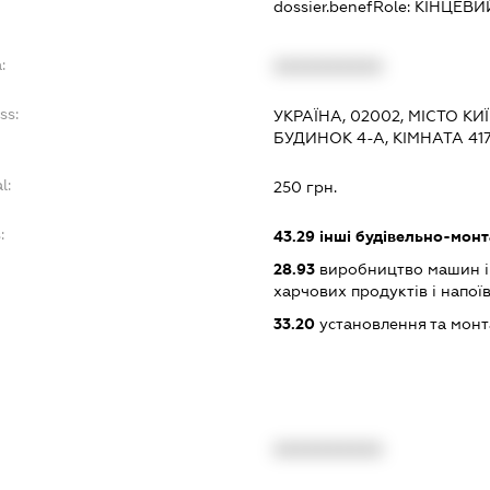
dossier.benefRole:
КІНЦЕВИ
:
XXXXXXXXXX
ss:
УКРАЇНА, 02002, МІСТО К
БУДИНОК 4-А, КІМНАТА 41
l:
250 грн.
:
43.29
інші будівельно-мон
28.93
виробництво машин і
харчових продуктів і напої
33.20
установлення та монт
XXXXXXXXXX