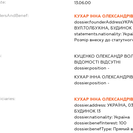
te:
13.06.00
dersAndBenef:
КУХАР ІННА ОЛЕКСАНДРІ
dossier.founderAddress
УКРА
ВУЛ.ТОЛБУХІНА, БУДИНОК 
statements.nationality:
Укра
Розмір внеску до статутног
:
КУЦЕНКО ОЛЕКСАНДР В
ВІДОМОСТІ ВІДСУТНІ
dossier.position -
КУХАР ІННА ОЛЕКСАНДРІ
dossier.position -
ciaries:
КУХАР ІННА ОЛЕКСАНДРІ
dossier.address:
УКРАЇНА, 03
БУДИНОК 13
dossier.nationality:
Україна
dossier.benefInterest:
100
dossier.benefType:
Прямий в