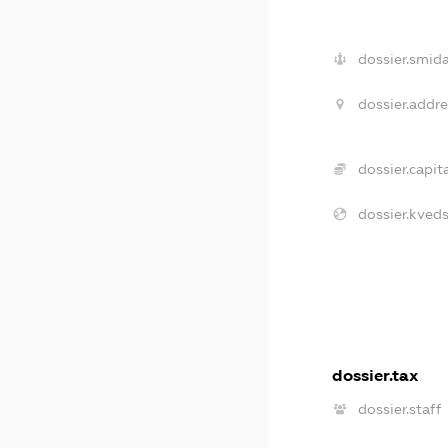
dossier.smida
dossier.addre
dossier.capita
dossier.kveds
dossier.tax
dossier.staff