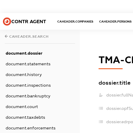
CONTR AGENT
CAHEADER.COMPANIES
CAHEADER.PERSONS
CAHEADER.SEARCH
document.dossier
ТМА-С
document.statements
document.history
dossier.title
document.inspections
dossier.fullN
document.bankruptcy
document.court
dossier.opfS
document.taxdebts
dossier.edrpo
document.enforcements