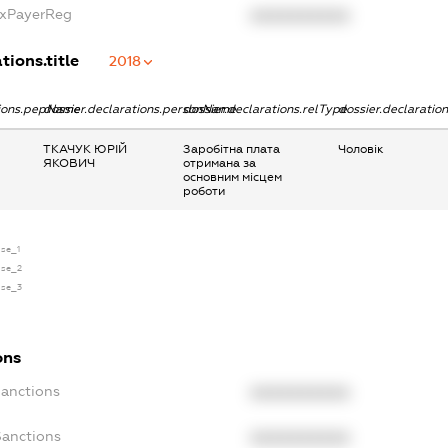
axPayerReg
XXXXXXXXXX
tions.title
2018
tions.pepName
dossier.declarations.personName
dossier.declarations.relType
dossier.declaratio
ТКАЧУК ЮРІЙ
Заробітна плата
Чоловік
ЯКОВИЧ
отримана за
основним місцем
роботи
nse_1
nse_2
nse_3
ons
Sanctions
XXXXXXXXXX
Sanctions
XXXXXXXXXX