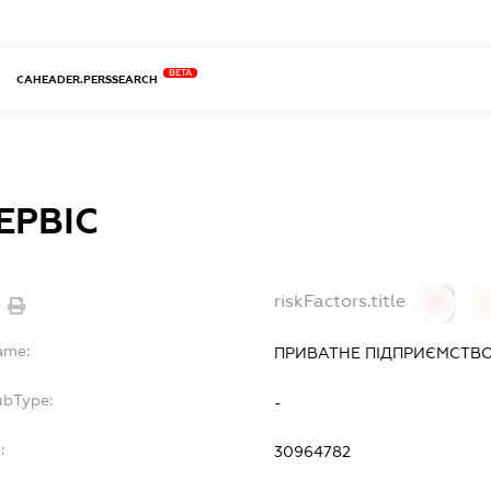
BETA
CAHEADER.PERSSEARCH
ЕРВІС
riskFactors.title
0
ame:
ПРИВАТНЕ ПІДПРИЄМСТВО 
ubType:
-
:
30964782