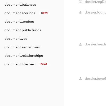
dossier.regDa
document.balances
dossier.foun
document.scorings
new!
document.tenders
document.publicfunds
document.ved
dossier.heads
document.semantrum
document.relationships
document.licenses
new!
dossier.benefi