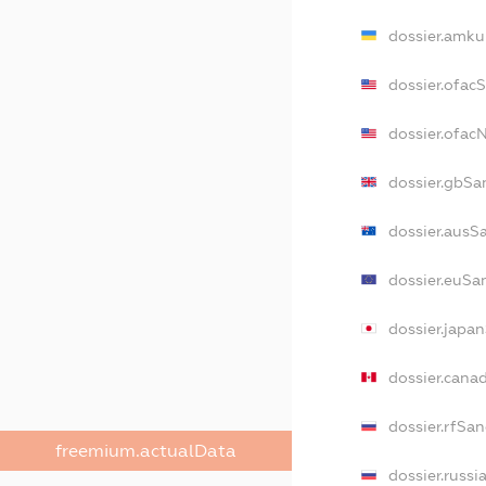
dossier.amku
dossier.ofac
dossier.ofa
dossier.gbSa
dossier.ausS
dossier.euSa
dossier.japa
dossier.cana
dossier.rfSan
freemium.actualData
dossier.russi