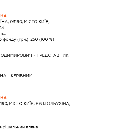
ВНА
ЇНА, 03190, МІСТО КИЇВ,
13
їна
о фонду (грн.):
250
(100 %)
ОЛОДИМИРОВИЧ
-
ПРЕДСТАВНИК
ВНА
-
КЕРІВНИК
ВНА
190, МІСТО КИЇВ, ВУЛ.ТОЛБУХІНА,
ирішальний вплив