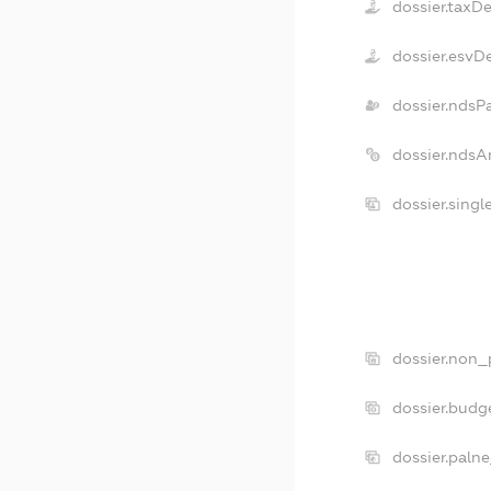
dossier.taxD
dossier.esvD
dossier.ndsP
dossier.ndsA
dossier.sing
dossier.non_
dossier.budg
dossier.paln