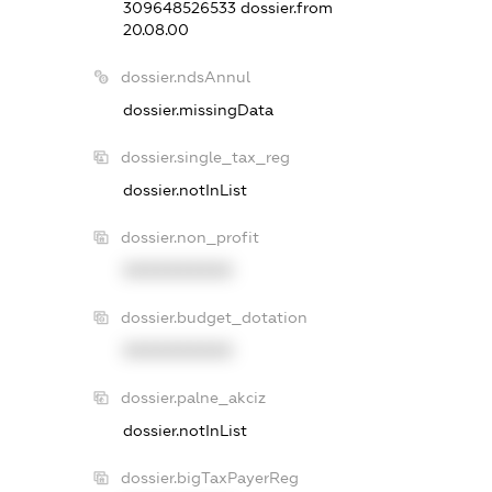
309648526533
dossier.from
20.08.00
dossier.ndsAnnul
dossier.missingData
dossier.single_tax_reg
dossier.notInList
dossier.non_profit
XXXXXXXXXX
dossier.budget_dotation
XXXXXXXXXX
dossier.palne_akciz
dossier.notInList
dossier.bigTaxPayerReg