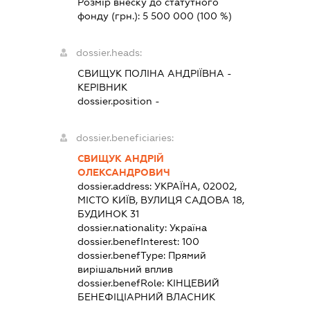
Розмір внеску до статутного
фонду (грн.):
5 500 000
(100 %)
dossier.heads:
СВИЩУК ПОЛІНА АНДРІЇВНА
-
КЕРІВНИК
dossier.position -
dossier.beneficiaries:
СВИЩУК АНДРІЙ
ОЛЕКСАНДРОВИЧ
dossier.address:
УКРАЇНА, 02002,
МІСТО КИЇВ, ВУЛИЦЯ САДОВА 18,
БУДИНОК 31
dossier.nationality:
Україна
dossier.benefInterest:
100
dossier.benefType:
Прямий
вирішальний вплив
dossier.benefRole:
КІНЦЕВИЙ
БЕНЕФІЦІАРНИЙ ВЛАСНИК