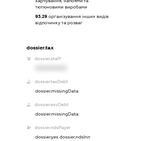
харчування, напоями та
тютюновими виробами
93.29
організування інших видів
відпочинку та розваг
dossier.tax
dossier.staff
XXXXXXXXXX
dossier.taxDebt
dossier.missingData
dossier.esvDebt
dossier.missingData
dossier.ndsPayer
dossier.yes
dossier.ndsInn