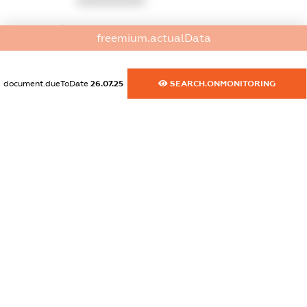
XXXXXXXXXX
dossier.commercial_info.website
freemium.actualData
XXXXXXXXXX
dossier.commercial_info.activity
document.dueToDate
26.07.25
SEARCH.ONMONITORING
XXXXXXXXXX
freemium.exampleText_1
freemium.exampleText_2
freemium.anonymousPerSearch2
FREEMIUM.DETAILS
FREEMIUM.REGISTER