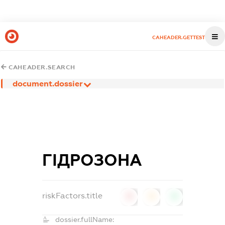
CAHEADER.GETTEST
CAHEADER.SEARCH
document.dossier
ГІДРОЗОНА
riskFactors.title
0
0
0
dossier.fullName: