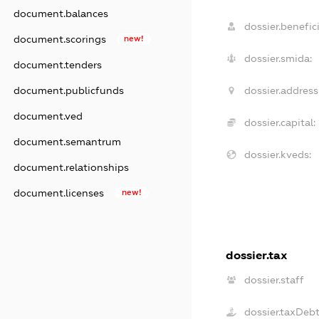
document.balances
dossier.benefici
document.scorings
new!
dossier.smida:
document.tenders
document.publicfunds
dossier.address
document.ved
dossier.capital:
document.semantrum
dossier.kveds:
document.relationships
document.licenses
new!
dossier.tax
dossier.staff
dossier.taxDeb