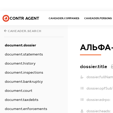
CONTR AGENT
CAHEADER.COMPANIES
CAHEADER.PERSONS
CAHEADER.SEARCH
АЛЬФА-
document.dossier
document.statements
document.history
dossier.title
document.inspections
dossier.fullNam
document.bankruptcy
dossier.opfSub
document.court
document.taxdebts
dossier.edrpo:
document.enforcements
dossier.heads: