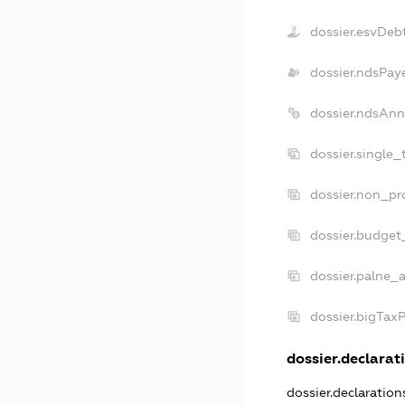
dossier.esvDeb
dossier.ndsPay
dossier.ndsAnn
dossier.single
dossier.non_pr
dossier.budget
dossier.palne_a
dossier.bigTax
dossier.declarati
dossier.declaratio