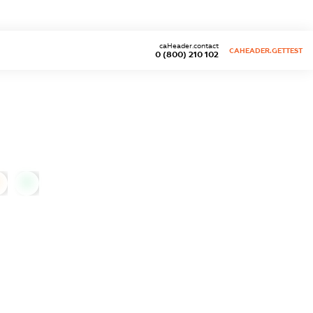
caHeader.contact
CAHEADER.GETTEST
0 (800) 210 102
0