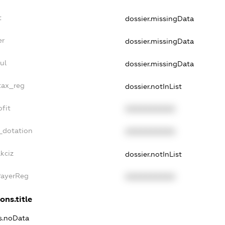
t
dossier.missingData
er
dossier.missingData
ul
dossier.missingData
_tax_reg
dossier.notInList
ofit
XXXXXXXXXX
_dotation
XXXXXXXXXX
kciz
dossier.notInList
PayerReg
XXXXXXXXXX
ons.title
ns.noData