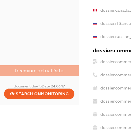
dossier.canada
dossier.rfSanct
dossier.russian
dossier.commer
dossier.commer
freemium.actualData
dossier.commer
document.dueToDate
24.03.17
dossier.commer
SEARCH.ONMONITORING
dossier.commer
dossier.commer
dossier.commerc