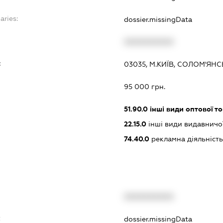
aries:
dossier.missingData
XXXXXXXXXX
:
03035, М.КИЇВ, СОЛОМ'ЯН
95 000 грн.
51.90.0
інші види оптової то
22.15.0
інші види видавничої
74.40.0
рекламна діяльність
XXXXXXXXXX
t
dossier.missingData