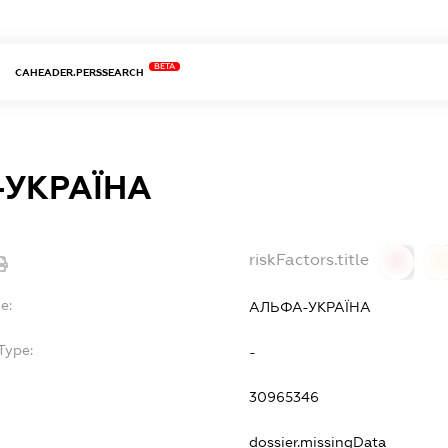
BETA
CAHEADER.PERSSEARCH
УКРАЇНА
riskFactors.title
0
0
e:
АЛЬФА-УКРАЇНА
Type:
-
30965346
dossier.missingData