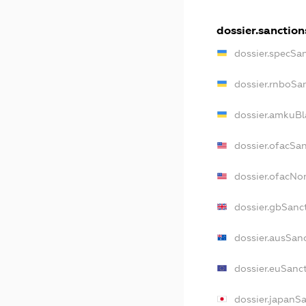
dossier.sanction
dossier.specSa
dossier.rnboSa
dossier.amkuBl
dossier.ofacSa
dossier.ofacN
dossier.gbSanc
dossier.ausSan
dossier.euSanc
dossier.japanS