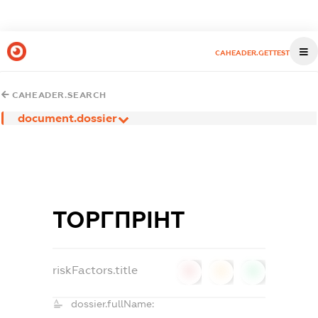
CAHEADER.GETTEST
CAHEADER.SEARCH
document.dossier
ТОРГПРІНТ
riskFactors.title
0
0
0
dossier.fullName: