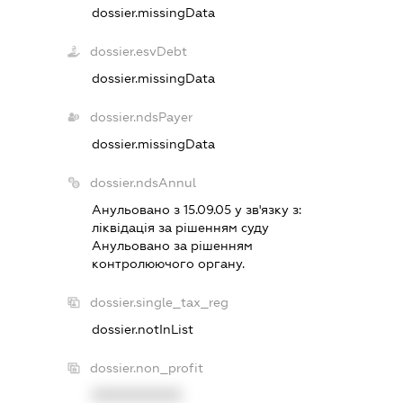
dossier.missingData
dossier.esvDebt
dossier.missingData
dossier.ndsPayer
dossier.missingData
dossier.ndsAnnul
Анульовано з 15.09.05 у зв'язку з:
лiквiдацiя за рiшенням суду
Анульовано за рiшенням
контролюючого органу.
dossier.single_tax_reg
dossier.notInList
dossier.non_profit
XXXXXXXXXX