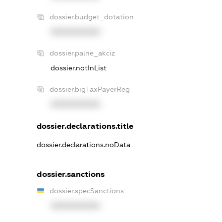
dossier.budget_dotation
XXXXXXXXXX
dossier.palne_akciz
dossier.notInList
dossier.bigTaxPayerReg
XXXXXXXXXX
dossier.declarations.title
dossier.declarations.noData
dossier.sanctions
dossier.specSanctions
XXXXXXXXXX