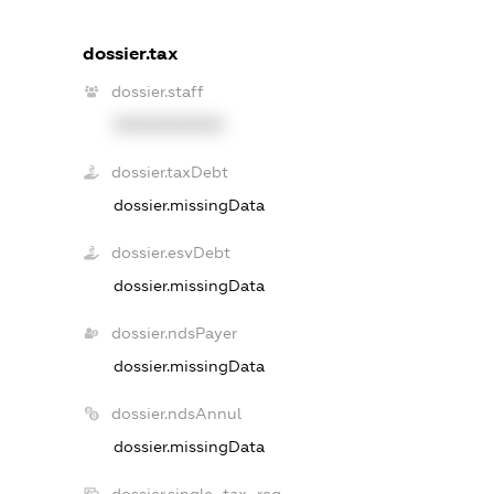
dossier.tax
dossier.staff
XXXXXXXXXX
dossier.taxDebt
dossier.missingData
dossier.esvDebt
dossier.missingData
dossier.ndsPayer
dossier.missingData
dossier.ndsAnnul
dossier.missingData
dossier.single_tax_reg