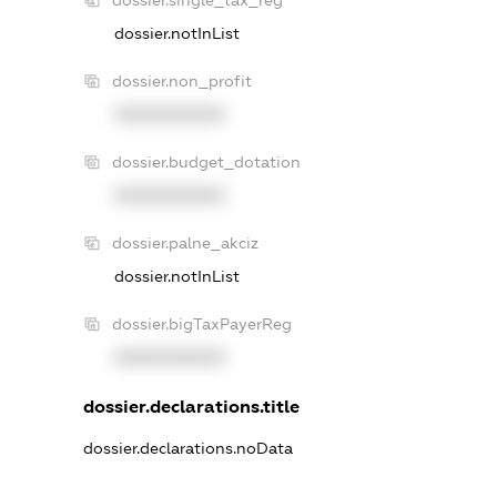
dossier.notInList
dossier.non_profit
XXXXXXXXXX
dossier.budget_dotation
XXXXXXXXXX
dossier.palne_akciz
dossier.notInList
dossier.bigTaxPayerReg
XXXXXXXXXX
dossier.declarations.title
dossier.declarations.noData