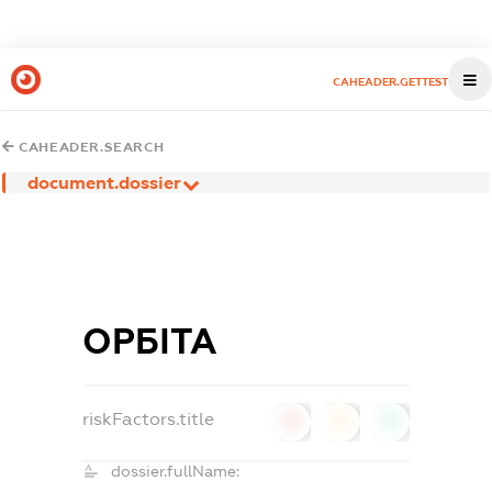
CAHEADER.GETTEST
CAHEADER.SEARCH
document.dossier
ОРБІТА
riskFactors.title
0
0
0
dossier.fullName: