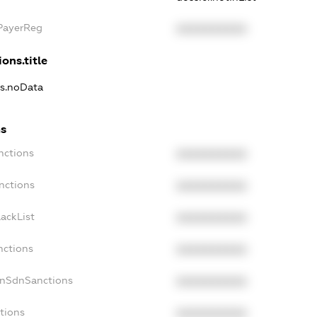
xPayerReg
XXXXXXXXXX
ons.title
ns.noData
ns
nctions
XXXXXXXXXX
nctions
XXXXXXXXXX
ackList
XXXXXXXXXX
nctions
XXXXXXXXXX
onSdnSanctions
XXXXXXXXXX
tions
XXXXXXXXXX