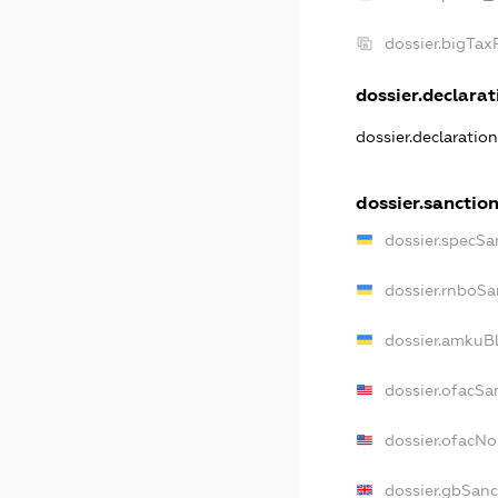
dossier.bigTa
dossier.declarati
dossier.declaratio
dossier.sanctio
dossier.specSa
dossier.rnboSa
dossier.amkuBl
dossier.ofacSa
dossier.ofacN
dossier.gbSanc