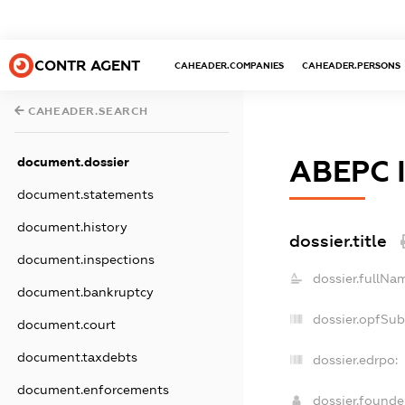
CONTR AGENT
CAHEADER.COMPANIES
CAHEADER.PERSONS
CAHEADER.SEARCH
document.dossier
АВЕРС
document.statements
document.history
dossier.title
document.inspections
dossier.fullNa
document.bankruptcy
dossier.opfSub
document.court
document.taxdebts
dossier.edrpo:
document.enforcements
dossier.found