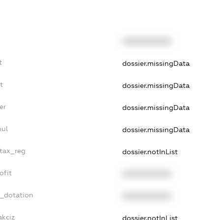
XXXXXXXXXX
t
dossier.missingData
t
dossier.missingData
er
dossier.missingData
nul
dossier.missingData
_tax_reg
dossier.notInList
ofit
XXXXXXXXXX
t_dotation
XXXXXXXXXX
akciz
dossier.notInList