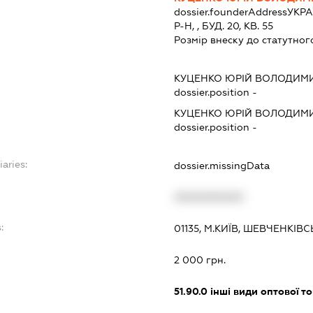
dossier.founderAddress
УКРА
Р-Н, , БУД. 20, КВ. 55
Розмір внеску до статутног
КУЦЕНКО ЮРІЙ ВОЛОДИМ
dossier.position -
КУЦЕНКО ЮРІЙ ВОЛОДИМ
dossier.position -
iaries:
dossier.missingData
XXXXXXXXXX
:
01135, М.КИЇВ, ШЕВЧЕНКІВ
2 000 грн.
51.90.0
інші види оптової то