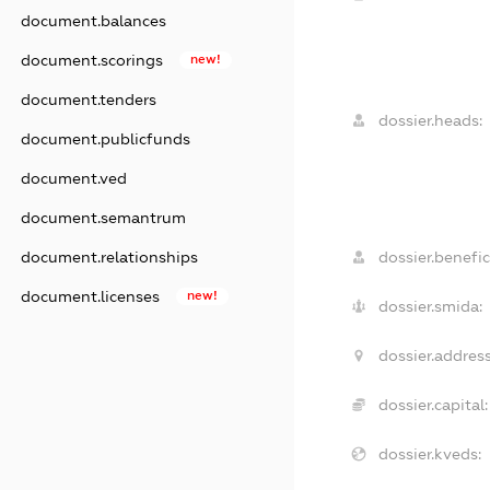
document.balances
document.scorings
new!
document.tenders
dossier.heads:
document.publicfunds
document.ved
document.semantrum
dossier.benefic
document.relationships
document.licenses
new!
dossier.smida:
dossier.address
dossier.capital:
dossier.kveds: