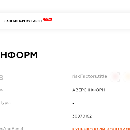
BETA
CAHEADER.PERSSEARCH
 ІНФОРМ
riskFactors.title
0
0
me:
АВЕРС ІНФОРМ
Type:
-
30970162
ersAndBenef:
КУЦЕНКО ЮРІЙ ВОЛОДИ