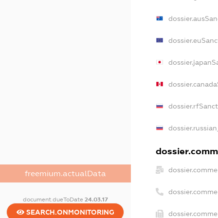
dossier.ausSan
dossier.euSanc
dossier.japanS
dossier.canad
dossier.rfSanc
dossier.russian
dossier.comme
dossier.commer
freemium.actualData
dossier.comme
document.dueToDate
24.03.17
SEARCH.ONMONITORING
dossier.commer