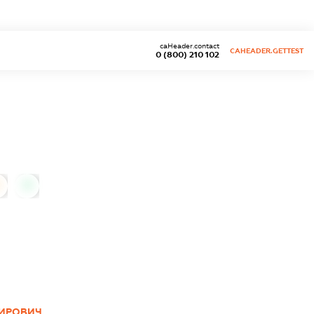
caHeader.contact
CAHEADER.GETTEST
0 (800) 210 102
0
МИРОВИЧ