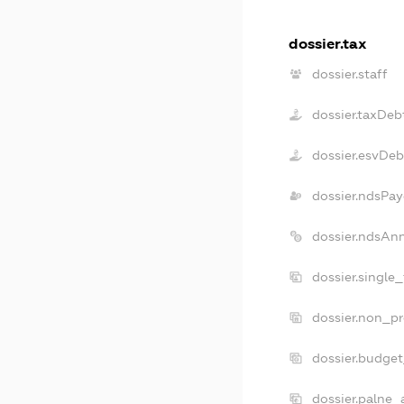
dossier.tax
dossier.staff
dossier.taxDeb
dossier.esvDeb
dossier.ndsPay
dossier.ndsAn
dossier.single
dossier.non_pr
dossier.budge
dossier.palne_