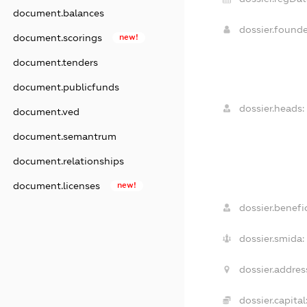
document.balances
dossier.found
document.scorings
new!
document.tenders
document.publicfunds
dossier.heads:
document.ved
document.semantrum
document.relationships
document.licenses
new!
dossier.benefic
dossier.smida:
dossier.addres
dossier.capital