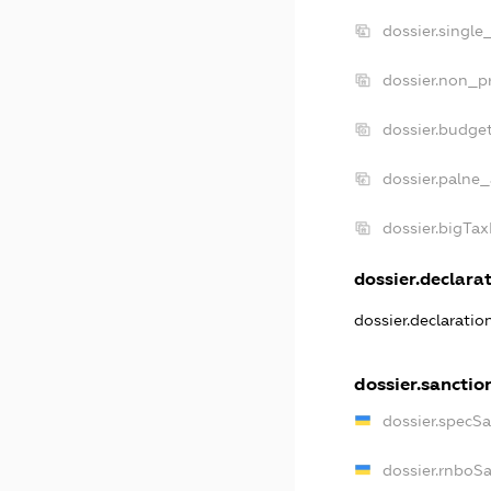
dossier.single
dossier.non_pr
dossier.budge
dossier.palne_
dossier.bigTa
dossier.declarat
dossier.declarati
dossier.sanctio
dossier.specS
dossier.rnboS