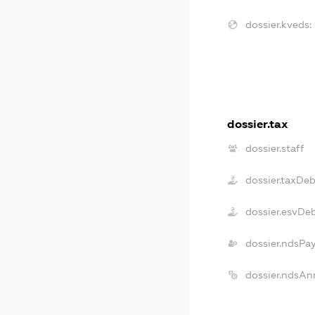
dossier.kveds:
dossier.tax
dossier.staff
dossier.taxDeb
dossier.esvDe
dossier.ndsPa
dossier.ndsAn