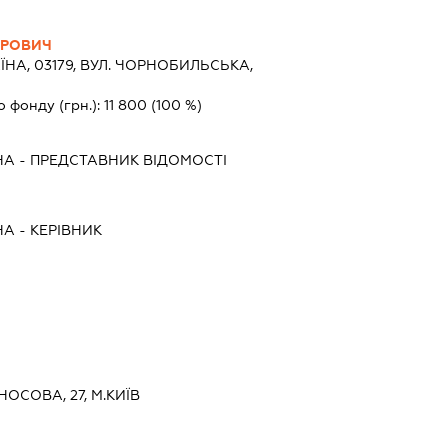
ДРОВИЧ
ЇНА, 03179, ВУЛ. ЧОРНОБИЛЬСЬКА,
о фонду (грн.):
11 800
(100 %)
НА
-
ПРЕДСТАВНИК
ВІДОМОСТІ
НА
-
КЕРІВНИК
НОСОВА, 27, М.КИЇВ