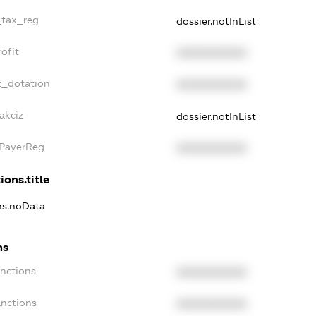
_tax_reg
dossier.notInList
ofit
XXXXXXXXXX
t_dotation
XXXXXXXXXX
akciz
dossier.notInList
xPayerReg
XXXXXXXXXX
ions.title
ons.noData
ns
anctions
XXXXXXXXXX
anctions
XXXXXXXXXX