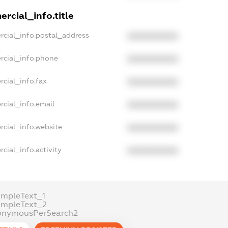
rcial_info.title
rcial_info.postal_address
XXXXXXXXXX
rcial_info.phone
XXXXXXXXXX
rcial_info.fax
XXXXXXXXXX
rcial_info.email
XXXXXXXXXX
rcial_info.website
XXXXXXXXXX
cial_info.activity
XXXXXXXXXX
ampleText_1
ampleText_2
onymousPerSearch2