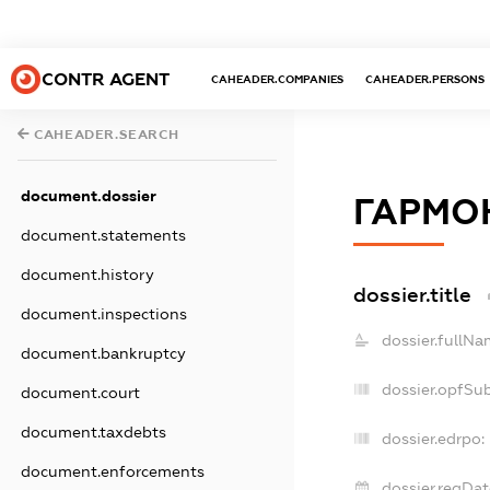
CONTR AGENT
CAHEADER.COMPANIES
CAHEADER.PERSONS
CAHEADER.SEARCH
document.dossier
ГАРМО
document.statements
document.history
dossier.title
document.inspections
dossier.fullNa
document.bankruptcy
dossier.opfSu
document.court
document.taxdebts
dossier.edrpo:
document.enforcements
dossier.regDat