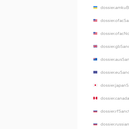
dossier.amkuB
dossier.ofacS
dossier.ofacN
dossier.gbSan
dossier.ausSa
dossier.euSan
dossier.japan
dossier.canad
dossier.rfSanc
dossier.russia