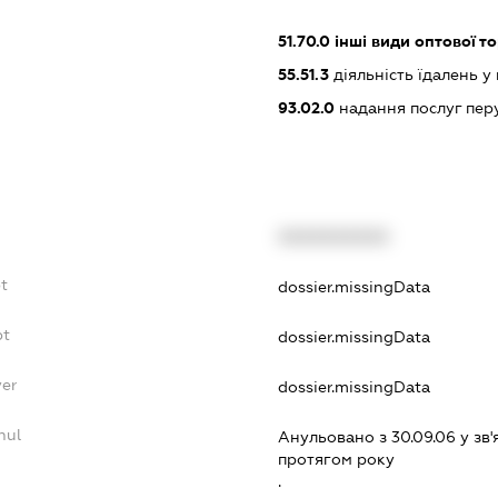
51.70.0
інші види оптової то
55.51.3
діяльність їдалень у
93.02.0
надання послуг пер
XXXXXXXXXX
t
dossier.missingData
bt
dossier.missingData
yer
dossier.missingData
nul
Анульовано з 30.09.06 у зв'
протягом року
.