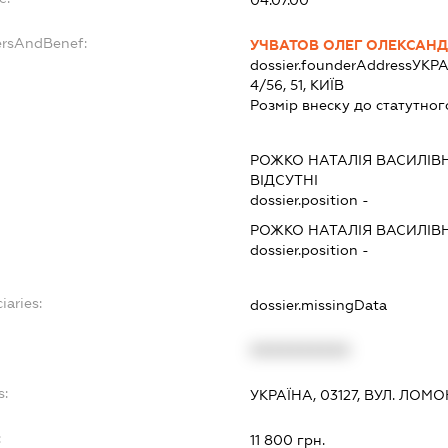
04.07.00
ersAndBenef:
УЧВАТОВ ОЛЕГ ОЛЕКСАН
dossier.founderAddress
УКРА
4/56, 51, КИЇВ
Розмір внеску до статутног
РОЖКО НАТАЛІЯ ВАСИЛІВ
ВІДСУТНІ
dossier.position -
РОЖКО НАТАЛІЯ ВАСИЛІВ
dossier.position -
iaries:
dossier.missingData
XXXXXXXXXX
s:
УКРАЇНА, 03127, ВУЛ. ЛОМО
:
11 800 грн.