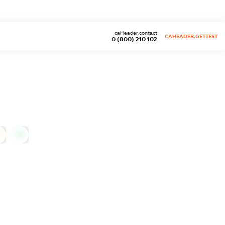
caHeader.contact
CAHEADER.GETTEST
0 (800) 210 102
0