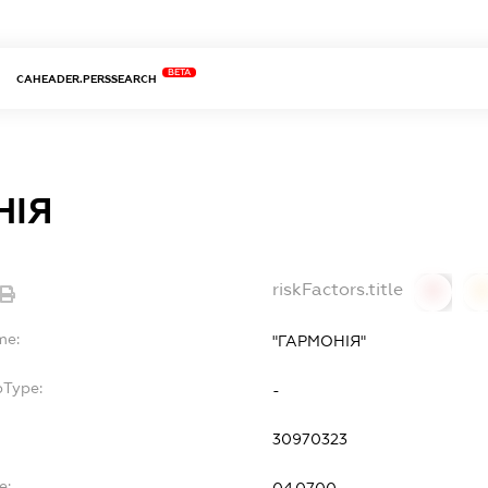
BETA
CAHEADER.PERSSEARCH
НІЯ
riskFactors.title
0
0
me:
"ГАРМОНІЯ"
bType:
-
30970323
e: