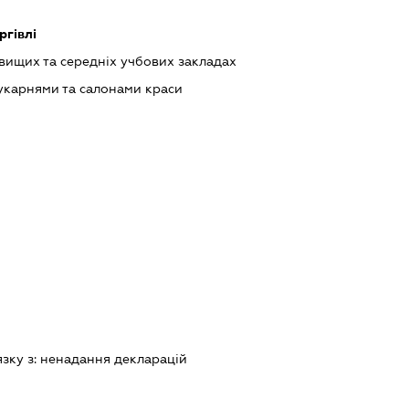
ргівлі
 вищих та середніх учбових закладах
укарнями та салонами краси
язку з:
ненадання декларацiй