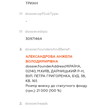
ТРИАН
dossier.opfSubType:
-
dossier.edrpo:
30971464
dossier.foundersAndBenef:
АЛЕКСАНДРОВА АНЖЕЛА
ВОЛОДИМИРІВНА
dossier.founderAddress
УКРАЇНА,
02140, М.КИЇВ, ДАРНИЦЬКИЙ Р-Н,
ВУЛ. ПЕТРА ГРИГОРЕНКА, БУД. 38,
КВ. 165
Розмір внеску до статутного фонду
(грн.):
21 000
(100 %)
dossier.heads: