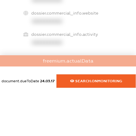
XXXXXXXXXX
dossier.commercial_info.website
XXXXXXXXXX
dossier.commercial_info.activity
XXXXXXXXXX
freemium.actualData
freemium.exampleText_1
freemium.exampleText_2
freemium.anonymousPerSearch2
document.dueToDate
24.03.17
SEARCH.ONMONITORING
FREEMIUM.DETAILS
FREEMIUM.REGISTER