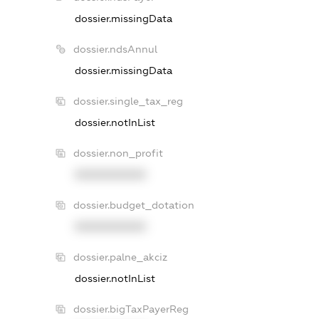
dossier.missingData
dossier.ndsAnnul
dossier.missingData
dossier.single_tax_reg
dossier.notInList
dossier.non_profit
XXXXXXXXXX
dossier.budget_dotation
XXXXXXXXXX
dossier.palne_akciz
dossier.notInList
dossier.bigTaxPayerReg