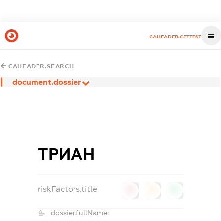
CAHEADER.GETTEST
CAHEADER.SEARCH
document.dossier
ТРИАН
riskFactors.title
0
0
0
dossier.fullName: