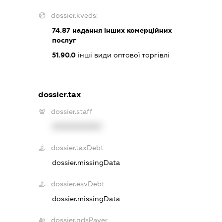
dossier.kveds:
74.87
надання інших комерційних
послуг
51.90.0
інші види оптової торгівлі
dossier.tax
dossier.staff
XXXXXXXXXX
dossier.taxDebt
dossier.missingData
dossier.esvDebt
dossier.missingData
dossier.ndsPayer