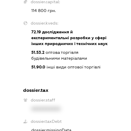
dossier.capital:
114 800 грн.
dossier.kveds:
72.19
дослідження й
експериментальні розробки у сфері
інших природничих і технічних наук
51.53.2
оптова торгівля
будівельними матеріалами
51.90.0
інші види оптової торгівлі
dossier.tax
dossier.staff
XXXXXXXXXX
dossier.taxDebt
dossier.missingData