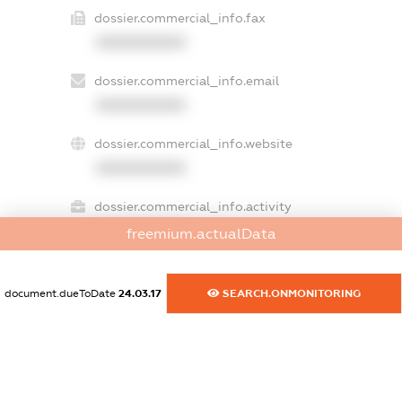
dossier.commercial_info.fax
XXXXXXXXXX
dossier.commercial_info.email
XXXXXXXXXX
dossier.commercial_info.website
XXXXXXXXXX
dossier.commercial_info.activity
XXXXXXXXXX
freemium.actualData
document.dueToDate
24.03.17
SEARCH.ONMONITORING
freemium.exampleText_1
freemium.exampleText_2
freemium.anonymousPerSearch2
FREEMIUM.DETAILS
FREEMIUM.REGISTER