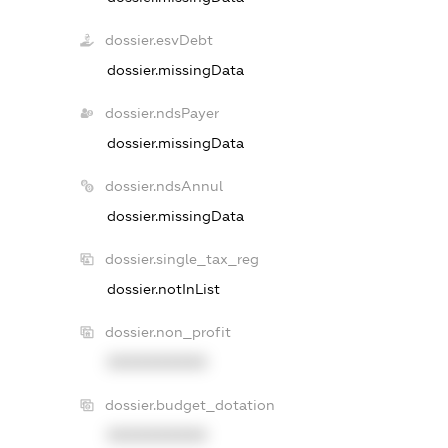
dossier.esvDebt
dossier.missingData
dossier.ndsPayer
dossier.missingData
dossier.ndsAnnul
dossier.missingData
dossier.single_tax_reg
dossier.notInList
dossier.non_profit
XXXXXXXXXX
dossier.budget_dotation
XXXXXXXXXX