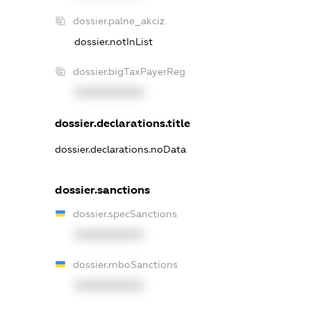
dossier.palne_akciz
dossier.notInList
dossier.bigTaxPayerReg
XXXXXXXXXX
dossier.declarations.title
dossier.declarations.noData
dossier.sanctions
dossier.specSanctions
XXXXXXXXXX
dossier.rnboSanctions
XXXXXXXXXX