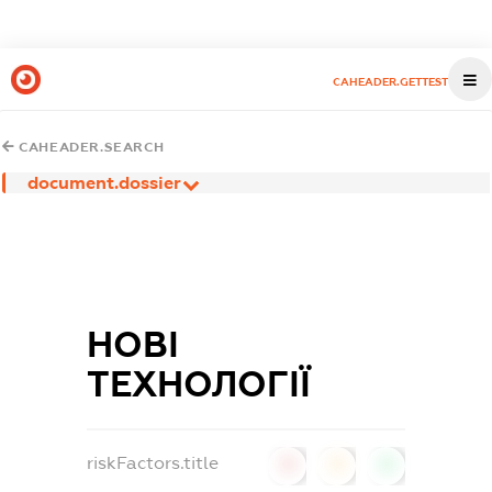
CAHEADER.GETTEST
CAHEADER.SEARCH
document.dossier
НОВІ
ТЕХНОЛОГІЇ
riskFactors.title
0
0
0