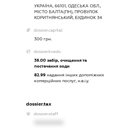
УКРАЇНА, 66101, ОДЕСЬКА ОБЛ.,
МІСТО БАЛТА(ПН), ПРОВУЛОК
КОРИТНЯНСЬКИЙ, БУДИНОК 34
dossier.capital:
300 грн.
dossier.kveds:
36.00
забір, очищення та
постачання води
82.99
надання інших допоміжних
комерційних послуг, н.в.і.у.
dossier.tax
dossier.staff
XXXXXXXXXX