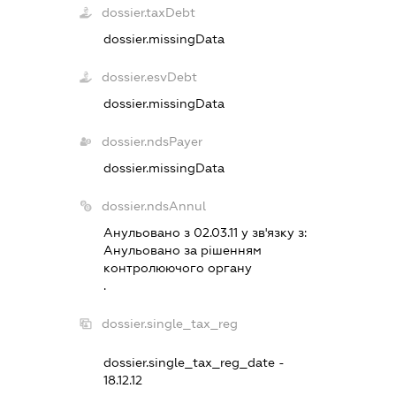
dossier.taxDebt
dossier.missingData
dossier.esvDebt
dossier.missingData
dossier.ndsPayer
dossier.missingData
dossier.ndsAnnul
Анульовано з 02.03.11 у зв'язку з:
Анульовано за рiшенням
контролюючого органу
.
dossier.single_tax_reg
dossier.single_tax_reg_date -
18.12.12