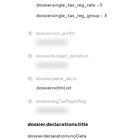
dossier.single_tax_reg_rate - 5
dossier.single_tax_reg_group - 3
dossier.non_profit
XXXXXXXXXX
dossier.budget_dotation
XXXXXXXXXX
dossier.palne_akciz
dossier.notInList
dossier.bigTaxPayerReg
XXXXXXXXXX
dossier.declarations.title
dossier.declarations.noData