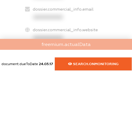
dossier.commercial_info.email
XXXXXXXXXX
dossier.commercial_info.website
XXXXXXXXXX
freemium.actualData
dossier.commercial_info.activity
XXXXXXXXXX
document.dueToDate
24.03.17
SEARCH.ONMONITORING
freemium.exampleText_1
freemium.exampleText_2
freemium.anonymousPerSearch2
FREEMIUM.DETAILS
FREEMIUM.REGISTER