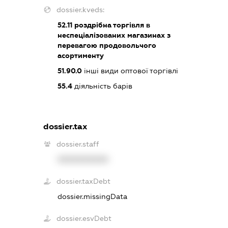
dossier.kveds:
52.11
роздрібна торгівля в
неспеціалізованих магазинах з
перевагою продовольчого
асортименту
51.90.0
інші види оптової торгівлі
55.4
діяльність барів
dossier.tax
dossier.staff
XXXXXXXXXX
dossier.taxDebt
dossier.missingData
dossier.esvDebt