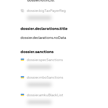
dossier.notInList
dossier.bigTaxPayerReg
XXXXXXXXXX
dossier.declarations.title
dossier.declarations.noData
dossier.sanctions
dossier.specSanctions
XXXXXXXXXX
dossier.rnboSanctions
XXXXXXXXXX
dossier.amkuBlackList
XXXXXXXXXX