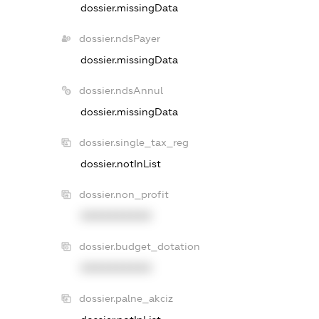
dossier.missingData
dossier.ndsPayer
dossier.missingData
dossier.ndsAnnul
dossier.missingData
dossier.single_tax_reg
dossier.notInList
dossier.non_profit
XXXXXXXXXX
dossier.budget_dotation
XXXXXXXXXX
dossier.palne_akciz