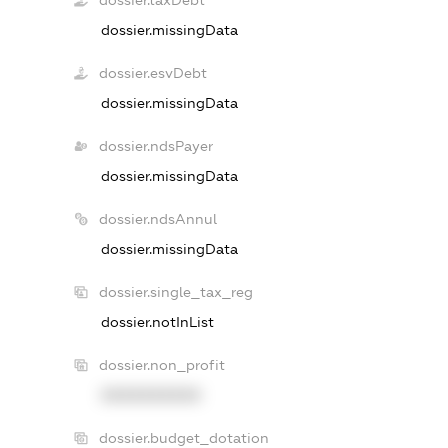
dossier.taxDebt
dossier.missingData
dossier.esvDebt
dossier.missingData
dossier.ndsPayer
dossier.missingData
dossier.ndsAnnul
dossier.missingData
dossier.single_tax_reg
dossier.notInList
dossier.non_profit
XXXXXXXXXX
dossier.budget_dotation