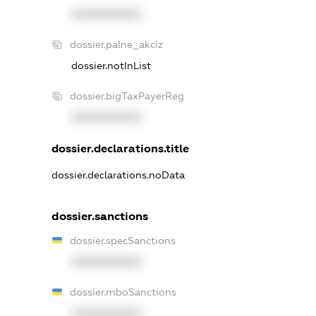
XXXXXXXXXX
dossier.palne_akciz
dossier.notInList
dossier.bigTaxPayerReg
XXXXXXXXXX
dossier.declarations.title
dossier.declarations.noData
dossier.sanctions
dossier.specSanctions
XXXXXXXXXX
dossier.rnboSanctions
XXXXXXXXXX