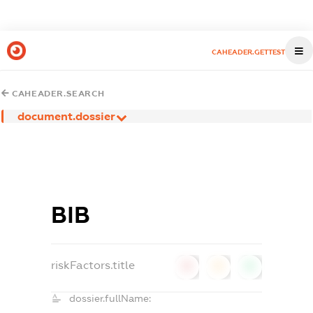
CAHEADER.GETTEST
CAHEADER.SEARCH
document.dossier
ВІВ
riskFactors.title
0
0
0
dossier.fullName: