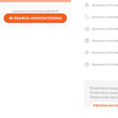
dossier.comme
document.dueToDate
24.03.17
dossier.comme
SEARCH.ONMONITORING
dossier.commer
dossier.commer
dossier.commer
dossier.commer
freemium.exa
freemium.ex
freemium.an
FREEMIUM.D