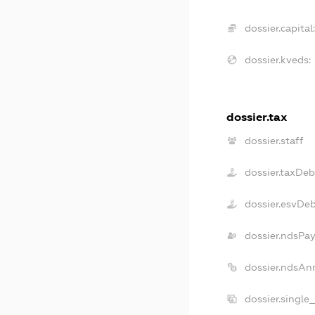
dossier.capital:
dossier.kveds:
dossier.tax
dossier.staff
dossier.taxDeb
dossier.esvDe
dossier.ndsPay
dossier.ndsAn
dossier.single