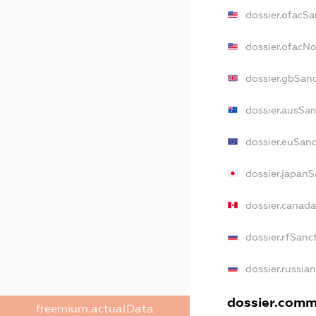
dossier.ofacSa
dossier.ofacN
dossier.gbSan
dossier.ausSan
dossier.euSanc
dossier.japanS
dossier.canad
dossier.rfSanc
dossier.russia
dossier.comme
freemium.actualData