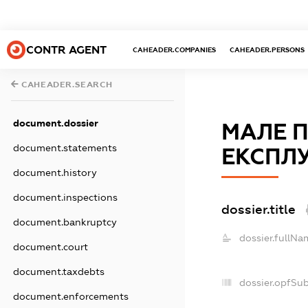
CONTR AGENT
CAHEADER.COMPANIES
CAHEADER.PERSONS
CAHEADER.SEARCH
document.dossier
МАЛЕ 
document.statements
ЕКСПЛУ
document.history
document.inspections
dossier.title
document.bankruptcy
dossier.fullNa
document.court
document.taxdebts
dossier.opfSu
document.enforcements