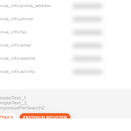
rcial_info.postal_address
XXXXXXXXXX
rcial_info.phone
XXXXXXXXXX
cial_info.fax
XXXXXXXXXX
cial_info.email
XXXXXXXXXX
cial_info.website
XXXXXXXXXX
cial_info.activity
XXXXXXXXXX
mpleText_1
ampleText_2
onymousPerSearch2
ETAILS
FREEMIUM.REGISTER