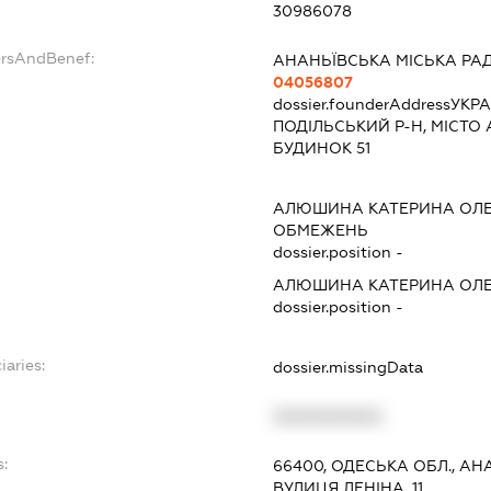
30986078
ersAndBenef:
АНАНЬЇВСЬКА МІСЬКА РА
04056807
dossier.founderAddress
УКРА
ПОДІЛЬСЬКИЙ Р-Н, МІСТО 
БУДИНОК 51
АЛЮШИНА КАТЕРИНА ОЛЕ
ОБМЕЖЕНЬ
dossier.position -
АЛЮШИНА КАТЕРИНА ОЛЕ
dossier.position -
iaries:
dossier.missingData
XXXXXXXXXX
:
66400, ОДЕСЬКА ОБЛ., АН
ВУЛИЦЯ ЛЕНІНА, 11