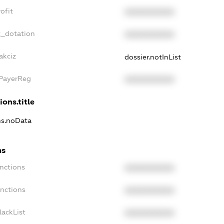
ofit
XXXXXXXXXX
t_dotation
XXXXXXXXXX
akciz
dossier.notInList
xPayerReg
XXXXXXXXXX
ions.title
ns.noData
ns
nctions
XXXXXXXXXX
anctions
XXXXXXXXXX
lackList
XXXXXXXXXX