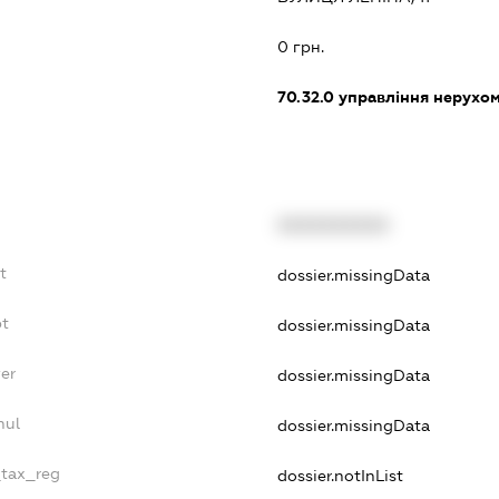
0 грн.
70.32.0
управління нерухо
XXXXXXXXXX
t
dossier.missingData
bt
dossier.missingData
er
dossier.missingData
nul
dossier.missingData
_tax_reg
dossier.notInList