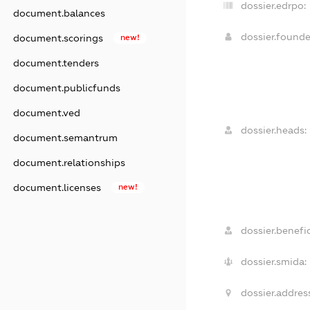
dossier.edrpo:
document.balances
dossier.found
document.scorings
new!
document.tenders
document.publicfunds
document.ved
dossier.heads:
document.semantrum
document.relationships
document.licenses
new!
dossier.benefic
dossier.smida:
dossier.address