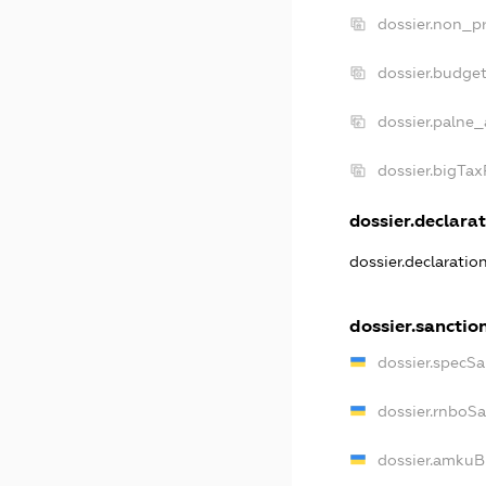
dossier.non_pr
dossier.budge
dossier.palne_
dossier.bigTa
dossier.declarat
dossier.declaratio
dossier.sanctio
dossier.specSa
dossier.rnboS
dossier.amkuB