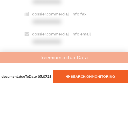
XXXXXXXXXX
dossier.commercial_info.fax
XXXXXXXXXX
dossier.commercial_info.email
XXXXXXXXXX
dossier.commercial_info.website
freemium.actualData
XXXXXXXXXX
dossier.commercial_info.activity
document.dueToDate
03.07.25
SEARCH.ONMONITORING
XXXXXXXXXX
freemium.exampleText_1
freemium.exampleText_2
freemium.anonymousPerSearch2
FREEMIUM.DETAILS