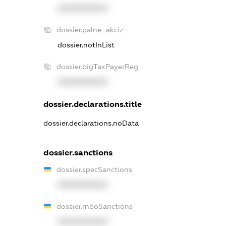
XXXXXXXXXX
dossier.palne_akciz
dossier.notInList
dossier.bigTaxPayerReg
XXXXXXXXXX
dossier.declarations.title
dossier.declarations.noData
dossier.sanctions
dossier.specSanctions
XXXXXXXXXX
dossier.rnboSanctions
XXXXXXXXXX