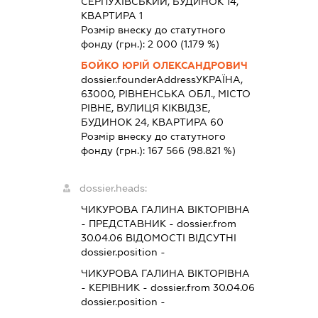
СЕРПУХІВСЬКИЙ, БУДИНОК 14,
КВАРТИРА 1
Розмір внеску до статутного
фонду (грн.):
2 000
(1.179 %)
БОЙКО ЮРІЙ ОЛЕКСАНДРОВИЧ
dossier.founderAddress
УКРАЇНА,
63000, РІВНЕНСЬКА ОБЛ., МІСТО
РІВНЕ, ВУЛИЦЯ КІКВІДЗЕ,
БУДИНОК 24, КВАРТИРА 60
Розмір внеску до статутного
фонду (грн.):
167 566
(98.821 %)
dossier.heads:
ЧИКУРОВА ГАЛИНА ВІКТОРІВНА
-
ПРЕДСТАВНИК
- dossier.from
30.04.06
ВІДОМОСТІ ВІДСУТНІ
dossier.position -
ЧИКУРОВА ГАЛИНА ВІКТОРІВНА
-
КЕРІВНИК
- dossier.from 30.04.06
dossier.position -