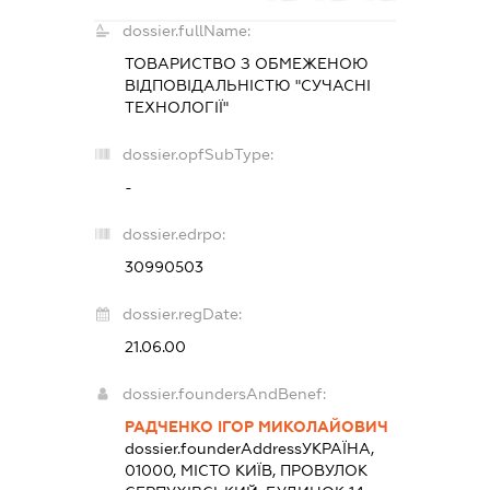
dossier.fullName:
ТОВАРИСТВО З ОБМЕЖЕНОЮ
ВІДПОВІДАЛЬНІСТЮ "СУЧАСНІ
ТЕХНОЛОГІЇ"
dossier.opfSubType:
-
dossier.edrpo:
30990503
dossier.regDate:
21.06.00
dossier.foundersAndBenef:
РАДЧЕНКО ІГОР МИКОЛАЙОВИЧ
dossier.founderAddress
УКРАЇНА,
01000, МІСТО КИЇВ, ПРОВУЛОК