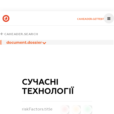
CAHEADER.GETTEST
CAHEADER.SEARCH
document.dossier
СУЧАСНІ
ТЕХНОЛОГІЇ
riskFactors.title
0
0
0