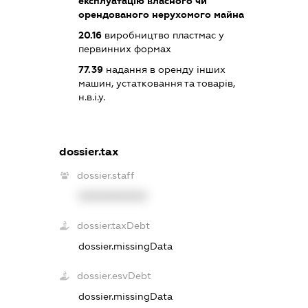
експлуатацію власного чи
орендованого нерухомого майна
20.16
виробництво пластмас у
первинних формах
77.39
надання в оренду інших
машин, устатковання та товарів,
н.в.і.у.
dossier.tax
dossier.staff
XXXXXXXXXX
dossier.taxDebt
dossier.missingData
dossier.esvDebt
dossier.missingData