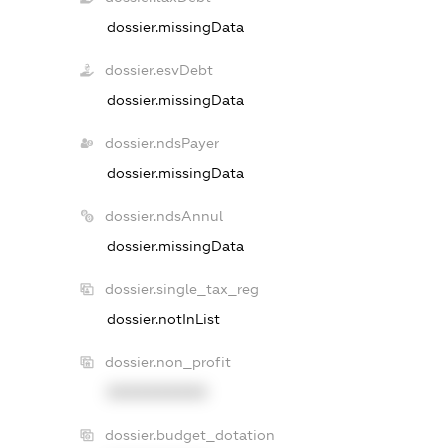
dossier.missingData
dossier.esvDebt
dossier.missingData
dossier.ndsPayer
dossier.missingData
dossier.ndsAnnul
dossier.missingData
dossier.single_tax_reg
dossier.notInList
dossier.non_profit
XXXXXXXXXX
dossier.budget_dotation