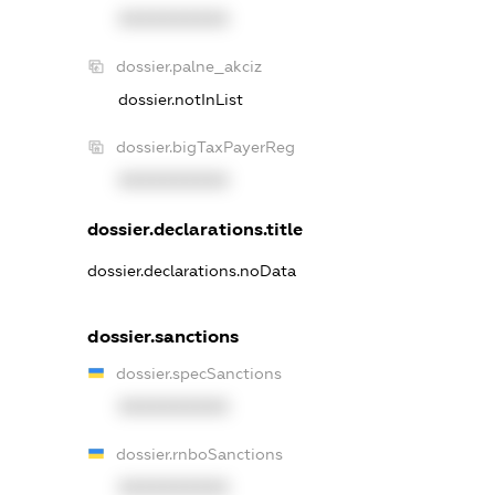
XXXXXXXXXX
dossier.palne_akciz
dossier.notInList
dossier.bigTaxPayerReg
XXXXXXXXXX
dossier.declarations.title
dossier.declarations.noData
dossier.sanctions
dossier.specSanctions
XXXXXXXXXX
dossier.rnboSanctions
XXXXXXXXXX