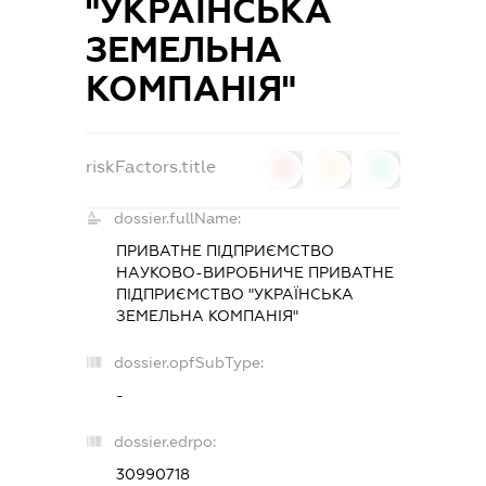
"УКРАЇНСЬКА
ЗЕМЕЛЬНА
КОМПАНІЯ"
riskFactors.title
0
0
0
dossier.fullName:
ПРИВАТНЕ ПІДПРИЄМСТВО
НАУКОВО-ВИРОБНИЧЕ ПРИВАТНЕ
ПІДПРИЄМСТВО "УКРАЇНСЬКА
ЗЕМЕЛЬНА КОМПАНІЯ"
dossier.opfSubType:
-
dossier.edrpo:
30990718