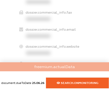
XXXXXXXXXX
dossier.commercial_info.fax
XXXXXXXXXX
dossier.commercial_info.email
XXXXXXXXXX
dossier.commercial_info.website
XXXXXXXXXX
dossier.commercial_info.activity
freemium.actualData
XXXXXXXXXX
document.dueToDate
25.06.26
SEARCH.ONMONITORING
freemium.exampleText_1
freemium.exampleText_2
freemium.anonymousPerSearch2
FREEMIUM.DETAILS