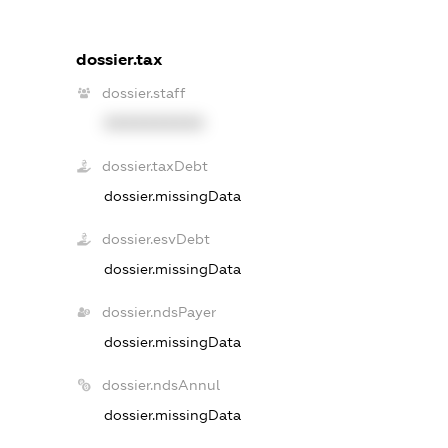
dossier.tax
dossier.staff
XXXXXXXXXX
dossier.taxDebt
dossier.missingData
dossier.esvDebt
dossier.missingData
dossier.ndsPayer
dossier.missingData
dossier.ndsAnnul
dossier.missingData