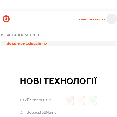
CAHEADER.GETTEST
CAHEADER.SEARCH
document.dossier
НОВІ ТЕХНОЛОГІЇ
riskFactors.title
0
0
0
dossier.fullName: