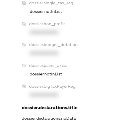
dossier.single_tax_reg
dossier.notInList
dossier.non_profit
XXXXXXXXXX
dossier.budget_dotation
XXXXXXXXXX
dossier.palne_akciz
dossier.notInList
dossier.bigTaxPayerReg
XXXXXXXXXX
dossier.declarations.title
dossier.declarations.noData