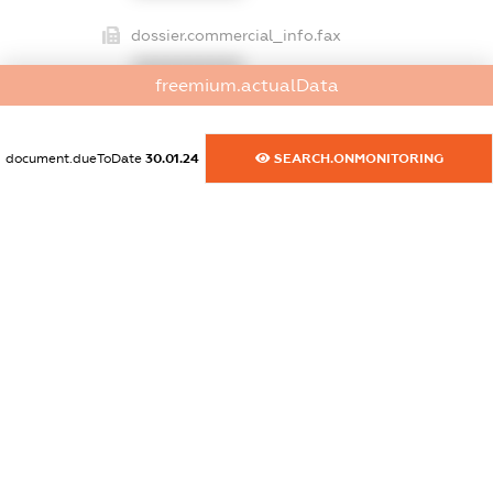
dossier.commercial_info.fax
XXXXXXXXXX
freemium.actualData
dossier.commercial_info.email
XXXXXXXXXX
document.dueToDate
30.01.24
SEARCH.ONMONITORING
dossier.commercial_info.website
XXXXXXXXXX
dossier.commercial_info.activity
XXXXXXXXXX
freemium.exampleText_1
freemium.exampleText_2
freemium.anonymousPerSearch2
FREEMIUM.DETAILS