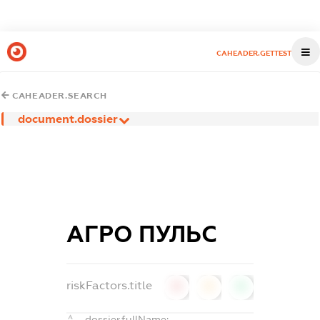
CAHEADER.GETTEST
CAHEADER.SEARCH
document.dossier
АГРО ПУЛЬС
riskFactors.title
0
0
0
dossier.fullName: