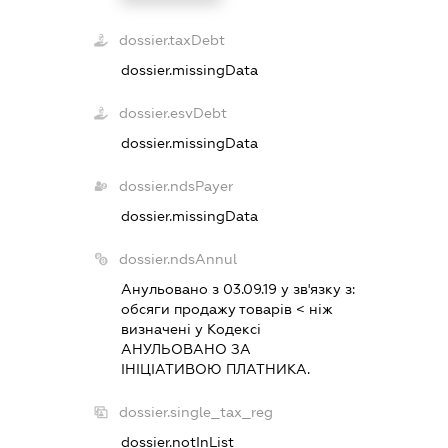
dossier.taxDebt
dossier.missingData
dossier.esvDebt
dossier.missingData
dossier.ndsPayer
dossier.missingData
dossier.ndsAnnul
Анульовано з 03.09.19 у зв'язку з:
обсяги продажу товарiв < нiж
визначенi у Кодексi
АНУЛЬОВАНО ЗА
IНIЦIАТИВОЮ ПЛАТНИКА.
dossier.single_tax_reg
dossier.notInList