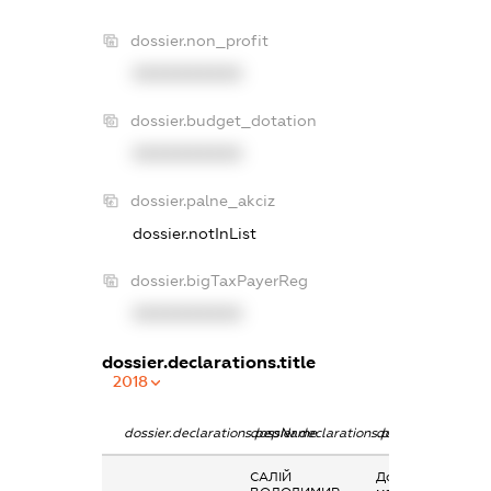
dossier.non_profit
XXXXXXXXXX
dossier.budget_dotation
XXXXXXXXXX
dossier.palne_akciz
dossier.notInList
dossier.bigTaxPayerReg
XXXXXXXXXX
dossier.declarations.title
2018
dossier.declarations.pepName
dossier.declarations.personName
dossier.declarati
САЛІЙ
Дохід від наданн