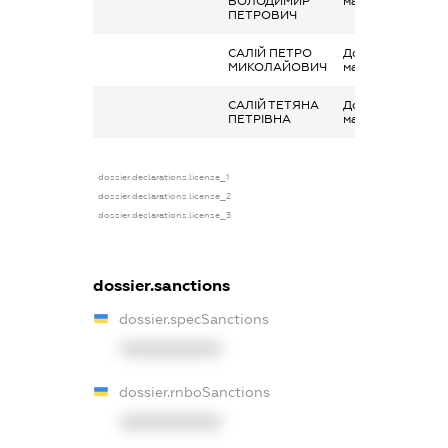
ВОЛОДИМИР
майна в оренду
ПЕТРОВИЧ
САЛІЙ ПЕТРО
Дохід від наданн
МИКОЛАЙОВИЧ
майна в оренду
САЛІЙ ТЕТЯНА
Дохід від наданн
ПЕТРІВНА
майна в оренду
dossier.declarations.license_1
dossier.declarations.license_2
dossier.declarations.license_3
dossier.sanctions
dossier.specSanctions
XXXXXXXXXX
dossier.rnboSanctions
XXXXXXXXXX