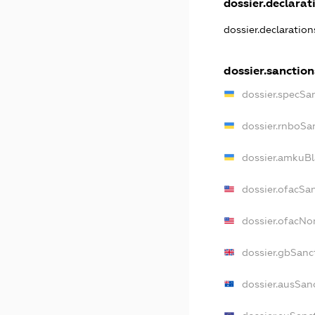
dossier.declarati
dossier.declaratio
dossier.sanction
dossier.specSa
dossier.rnboSa
dossier.amkuBl
dossier.ofacSa
dossier.ofacN
dossier.gbSanc
dossier.ausSan