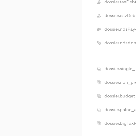
dossier.taxDeb
dossier.esvDeb
dossier.ndsPay
dossier.ndsAnn
dossier.single
dossier.non_pr
dossier.budget
dossier.palne_
dossier.bigTax