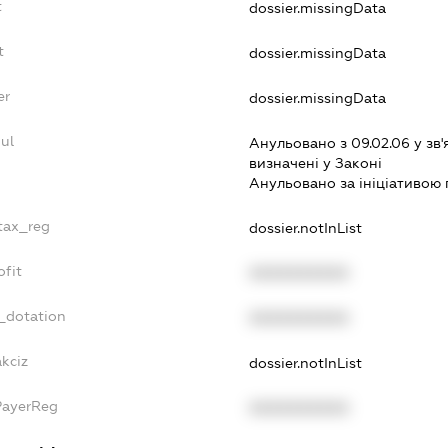
t
dossier.missingData
t
dossier.missingData
er
dossier.missingData
ul
Анульовано з 09.02.06 у зв'
визначенi у Законi
Анульовано за iнiцiативою 
_tax_reg
dossier.notInList
ofit
XXXXXXXXXX
_dotation
XXXXXXXXXX
akciz
dossier.notInList
PayerReg
XXXXXXXXXX