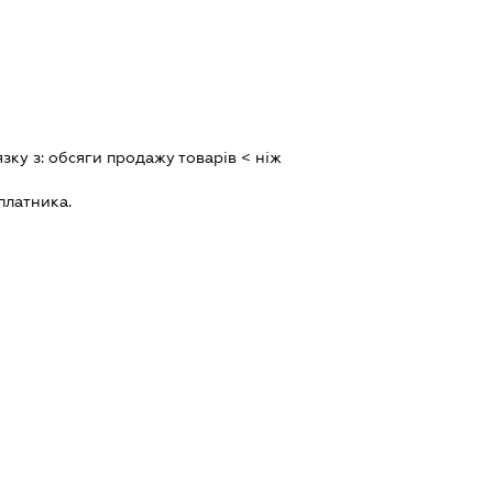
язку з:
обсяги продажу товарiв < нiж
платника.