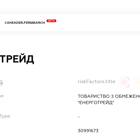
BETA
CAHEADER.PERSSEARCH
ОТРЕЙД
riskFactors.title
0
0
e:
ТОВАРИСТВО З ОБМЕЖЕН
"ЕНЕРГОТРЕЙД"
Type:
-
30991673