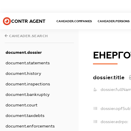
CONTR AGENT
CAHEADER.COMPANIES
CAHEADER.PERSONS
CAHEADER.SEARCH
ЕНЕРГ
document.dossier
document.statements
document.history
dossier.title
document.inspections
dossier.fullNam
document.bankruptcy
document.court
dossier.opfSub
document.taxdebts
dossier.edrpo:
document.enforcements