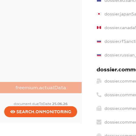
dossier.euSanc
dossier.japanS
dossier.canada
dossier.rfSanct
dossier.russian
dossier.comme
dossier.commer
freemium.actualData
dossier.commer
document.dueToDate
25.06.26
dossier.commer
SEARCH.ONMONITORING
dossier.commer
dossier.commer