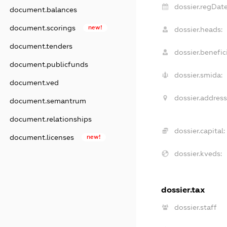
dossier.regDate
document.balances
document.scorings
new!
dossier.heads:
document.tenders
dossier.benefici
document.publicfunds
dossier.smida:
document.ved
dossier.address
document.semantrum
document.relationships
dossier.capital:
document.licenses
new!
dossier.kveds:
dossier.tax
dossier.staff