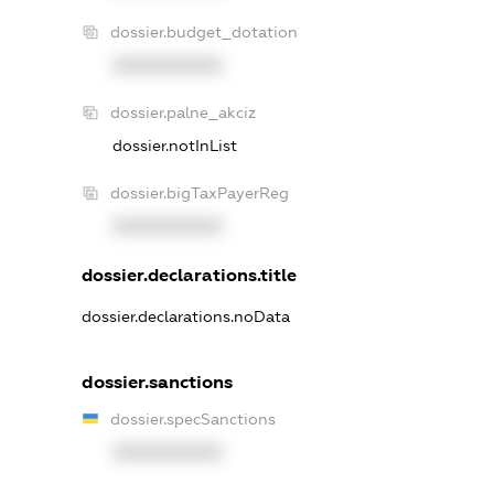
dossier.budget_dotation
XXXXXXXXXX
dossier.palne_akciz
dossier.notInList
dossier.bigTaxPayerReg
XXXXXXXXXX
dossier.declarations.title
dossier.declarations.noData
dossier.sanctions
dossier.specSanctions
XXXXXXXXXX