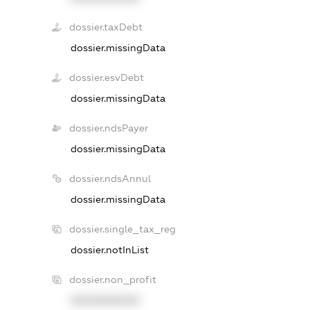
dossier.taxDebt
dossier.missingData
dossier.esvDebt
dossier.missingData
dossier.ndsPayer
dossier.missingData
dossier.ndsAnnul
dossier.missingData
dossier.single_tax_reg
dossier.notInList
dossier.non_profit
XXXXXXXXXX