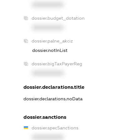
XXXXXXXXXX
dossier.budget_dotation
XXXXXXXXXX
dossier.palne_akciz
dossier.notInList
dossier.bigTaxPayerReg
XXXXXXXXXX
dossier.declarations.title
dossier.declarations.noData
dossier.sanctions
dossier.specSanctions
XXXXXXXXXX