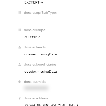
ЕКСПЕРТ-А
dossier.opfSubType:
-
dossier.edrpo:
30994157
dossier.heads:
dossier.missingData
dossier.beneficiaries:
dossier.missingData
dossier.smida:
XXXXXXXXXX
dossier.address:
79044, ЛЬВІВСЬКА ОБЛ., ЛЬВІВ,