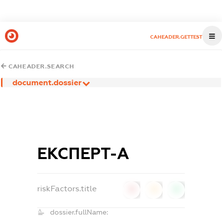
CAHEADER.GETTEST
CAHEADER.SEARCH
document.dossier
ЕКСПЕРТ-А
riskFactors.title
0
0
0
dossier.fullName: