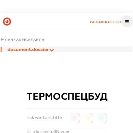
CAHEADER.GETTEST
CAHEADER.SEARCH
document.dossier
ТЕРМОСПЕЦБУД
riskFactors.title
0
0
0
dossier.fullName: