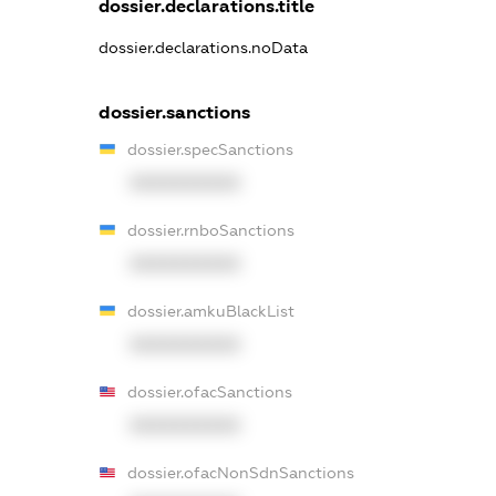
dossier.declarations.title
dossier.declarations.noData
dossier.sanctions
dossier.specSanctions
XXXXXXXXXX
dossier.rnboSanctions
XXXXXXXXXX
dossier.amkuBlackList
XXXXXXXXXX
dossier.ofacSanctions
XXXXXXXXXX
dossier.ofacNonSdnSanctions