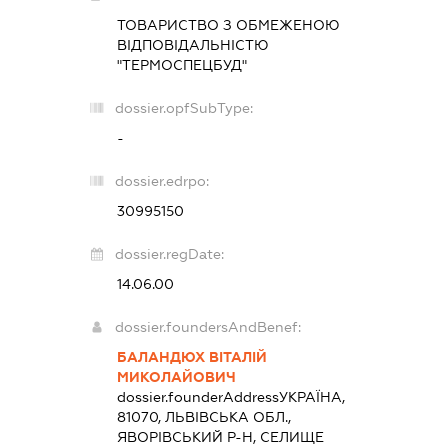
ТОВАРИСТВО З ОБМЕЖЕНОЮ
ВІДПОВІДАЛЬНІСТЮ
"ТЕРМОСПЕЦБУД"
dossier.opfSubType:
-
dossier.edrpo:
30995150
dossier.regDate:
14.06.00
dossier.foundersAndBenef:
БАЛАНДЮХ ВІТАЛІЙ
МИКОЛАЙОВИЧ
dossier.founderAddress
УКРАЇНА,
81070, ЛЬВІВСЬКА ОБЛ.,
ЯВОРІВСЬКИЙ Р-Н, СЕЛИЩЕ