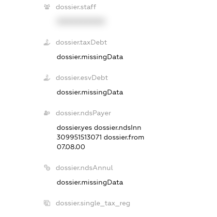
dossier.staff
XXXXXXXXXX
dossier.taxDebt
dossier.missingData
dossier.esvDebt
dossier.missingData
dossier.ndsPayer
dossier.yes
dossier.ndsInn
309951513071
dossier.from
07.08.00
dossier.ndsAnnul
dossier.missingData
dossier.single_tax_reg