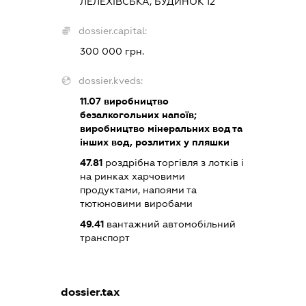
ЛЕЛЕХІВСЬКА, БУДИНОК 12
dossier.capital:
300 000 грн.
dossier.kveds:
11.07
виробництво
безалкогольних напоїв;
виробництво мінеральних вод та
інших вод, розлитих у пляшки
47.81
роздрібна торгівля з лотків і
на ринках харчовими
продуктами, напоями та
тютюновими виробами
49.41
вантажний автомобільний
транспорт
dossier.tax