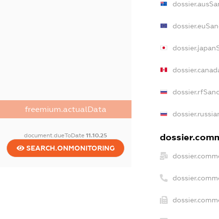
dossier.ausSa
dossier.euSan
dossier.japan
dossier.cana
dossier.rfSan
freemium.actualData
dossier.russia
document.dueToDate
11.10.25
dossier.comm
SEARCH.ONMONITORING
dossier.comme
dossier.comm
dossier.comme