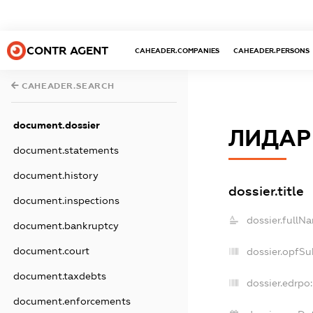
CONTR AGENT
CAHEADER.COMPANIES
CAHEADER.PERSONS
CAHEADER.SEARCH
document.dossier
ЛИДАР
document.statements
document.history
dossier.title
document.inspections
dossier.fullN
document.bankruptcy
document.court
dossier.opfSu
document.taxdebts
dossier.edrpo:
document.enforcements