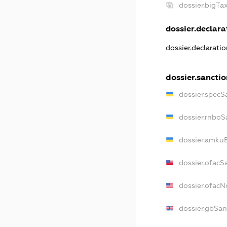
dossier.bigT
dossier.declarat
dossier.declarati
dossier.sancti
dossier.specS
dossier.rnboS
dossier.amkuB
dossier.ofacS
dossier.ofac
dossier.gbSan