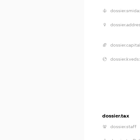
dossier.smida
dossier.addres
dossier.capital
dossier.kveds:
dossier.tax
dossier.staff