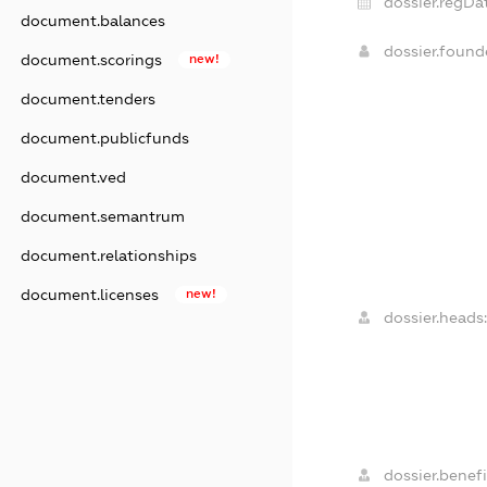
dossier.regDa
document.balances
dossier.foun
document.scorings
new!
document.tenders
document.publicfunds
document.ved
document.semantrum
document.relationships
document.licenses
new!
dossier.heads
dossier.benefi