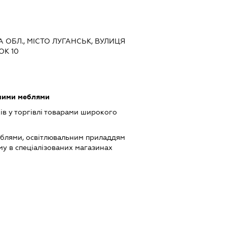
А ОБЛ., МІСТО ЛУГАНСЬК, ВУЛИЦЯ
К 10
сними меблями
ів у торгівлі товарами широкого
еблями, освітлювальним приладдям
му в спеціалізованих магазинах