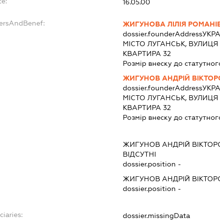
te:
16.05.00
dersAndBenef:
ЖИГУНОВА ЛІЛІЯ РОМАНІ
dossier.founderAddress
УКРА
МІСТО ЛУГАНСЬК, ВУЛИЦЯ
КВАРТИРА 32
Розмір внеску до статутног
ЖИГУНОВ АНДРІЙ ВІКТО
dossier.founderAddress
УКРА
МІСТО ЛУГАНСЬК, ВУЛИЦЯ
КВАРТИРА 32
Розмір внеску до статутног
:
ЖИГУНОВ АНДРІЙ ВІКТО
ВІДСУТНІ
dossier.position -
ЖИГУНОВ АНДРІЙ ВІКТО
dossier.position -
ciaries:
dossier.missingData