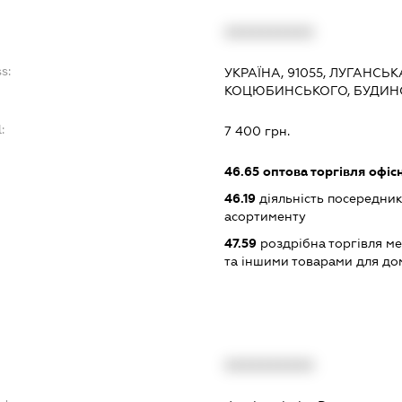
:
XXXXXXXXXX
s:
УКРАЇНА, 91055, ЛУГАНСЬК
КОЦЮБИНСЬКОГО, БУДИНО
:
7 400 грн.
46.65
оптова торгівля офі
46.19
діяльність посередник
асортименту
47.59
роздрібна торгівля м
та іншими товарами для до
XXXXXXXXXX