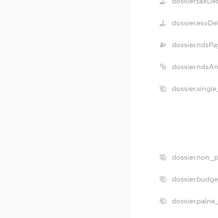
dossier.taxDe
dossier.esvDe
dossier.ndsPa
dossier.ndsA
dossier.singl
dossier.non_p
dossier.budg
dossier.palne