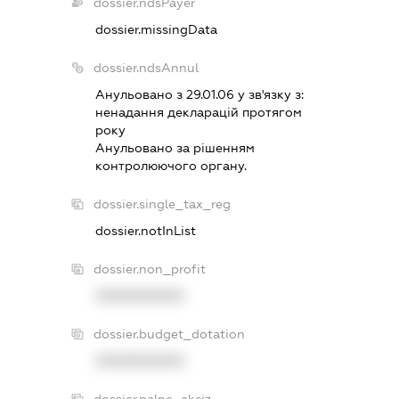
dossier.ndsPayer
dossier.missingData
dossier.ndsAnnul
Анульовано з 29.01.06 у зв'язку з:
ненадання декларацiй протягом
року
Анульовано за рiшенням
контролюючого органу.
dossier.single_tax_reg
dossier.notInList
dossier.non_profit
XXXXXXXXXX
dossier.budget_dotation
XXXXXXXXXX