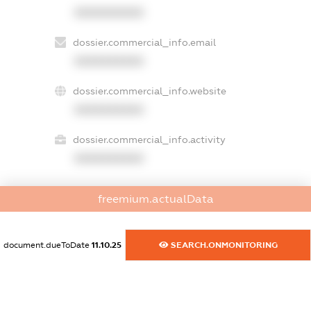
XXXXXXXXXX
dossier.commercial_info.email
XXXXXXXXXX
dossier.commercial_info.website
XXXXXXXXXX
dossier.commercial_info.activity
XXXXXXXXXX
freemium.actualData
freemium.exampleText_1
freemium.exampleText_2
freemium.anonymousPerSearch2
document.dueToDate
11.10.25
SEARCH.ONMONITORING
FREEMIUM.DETAILS
FREEMIUM.REGISTER