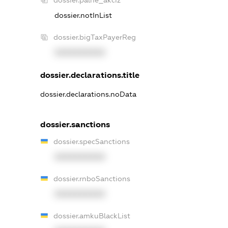
dossier.palne_akciz
dossier.notInList
dossier.bigTaxPayerReg
XXXXXXXXXX
dossier.declarations.title
dossier.declarations.noData
dossier.sanctions
dossier.specSanctions
XXXXXXXXXX
dossier.rnboSanctions
XXXXXXXXXX
dossier.amkuBlackList