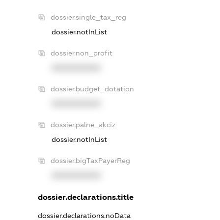
dossier.single_tax_reg
dossier.notInList
dossier.non_profit
XXXXXXXXXX
dossier.budget_dotation
XXXXXXXXXX
dossier.palne_akciz
dossier.notInList
dossier.bigTaxPayerReg
XXXXXXXXXX
dossier.declarations.title
dossier.declarations.noData