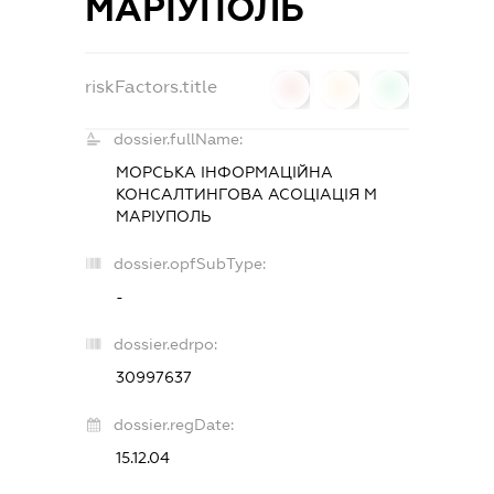
МАРІУПОЛЬ
riskFactors.title
0
0
0
dossier.fullName:
МОРСЬКА ІНФОРМАЦІЙНА
КОНСАЛТИНГОВА АСОЦІАЦІЯ М
МАРІУПОЛЬ
dossier.opfSubType:
-
dossier.edrpo:
30997637
dossier.regDate:
15.12.04