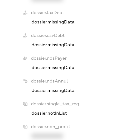
dossier.taxDebt
dossier.missingData
dossier.esvDebt
dossier.missingData
dossier.ndsPayer
dossier.missingData
dossier.ndsAnnul
dossier.missingData
dossier.single_tax_reg
dossier.notInList
dossier.non_profit
XXXXXXXXXX