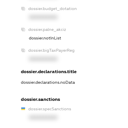
dossier.budget_dotation
XXXXXXXXXX
dossier.palne_akciz
dossier.notInList
dossier.bigTaxPayerReg
XXXXXXXXXX
dossier.declarations.title
dossier.declarations.noData
dossier.sanctions
dossier.specSanctions
XXXXXXXXXX