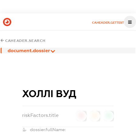
CAHEADER.GETTEST
CAHEADER.SEARCH
document.dossier
ХОЛЛІ ВУД
riskFactors.title
0
0
0
dossier.fullName: