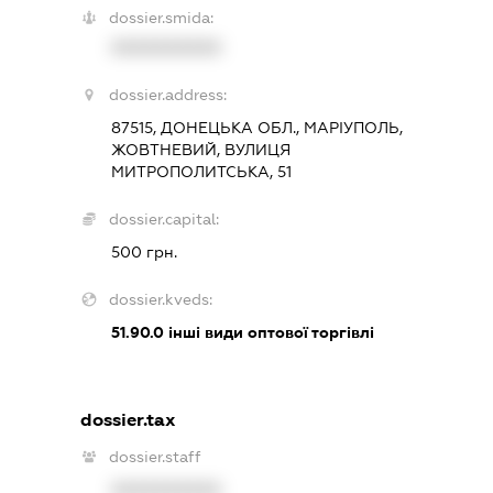
dossier.smida:
XXXXXXXXXX
dossier.address:
87515, ДОНЕЦЬКА ОБЛ., МАРІУПОЛЬ,
ЖОВТНЕВИЙ, ВУЛИЦЯ
МИТРОПОЛИТСЬКА, 51
dossier.capital:
500 грн.
dossier.kveds:
51.90.0
інші види оптової торгівлі
dossier.tax
dossier.staff
XXXXXXXXXX