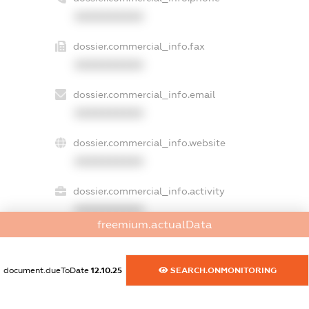
XXXXXXXXXX
dossier.commercial_info.fax
XXXXXXXXXX
dossier.commercial_info.email
XXXXXXXXXX
dossier.commercial_info.website
XXXXXXXXXX
dossier.commercial_info.activity
XXXXXXXXXX
freemium.actualData
freemium.exampleText_1
document.dueToDate
12.10.25
SEARCH.ONMONITORING
freemium.exampleText_2
freemium.anonymousPerSearch2