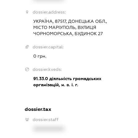
dossier.address:
УКРАЇНА, 87517, ДОНЕЦЬКА ОБЛ.,
МІСТО МАРІУПОЛЬ, ВУЛИЦЯ
ЧОРНОМОРСЬКА, БУДИНОК 27
dossier.capital:
0 грн.
dossier.kveds:
91.33.0
діяльність громадських
організацій, н. в. і. г.
dossier.tax
dossier.staff
XXXXXXXXXX