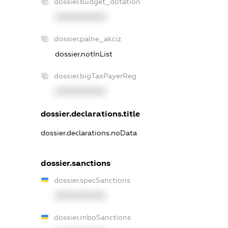
dossier.budget_dotation
XXXXXXXXXX
dossier.palne_akciz
dossier.notInList
dossier.bigTaxPayerReg
XXXXXXXXXX
dossier.declarations.title
dossier.declarations.noData
dossier.sanctions
dossier.specSanctions
XXXXXXXXXX
dossier.rnboSanctions