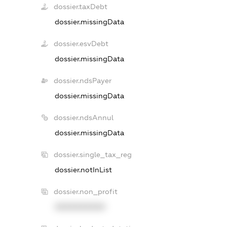
dossier.taxDebt
dossier.missingData
dossier.esvDebt
dossier.missingData
dossier.ndsPayer
dossier.missingData
dossier.ndsAnnul
dossier.missingData
dossier.single_tax_reg
dossier.notInList
dossier.non_profit
XXXXXXXXXX