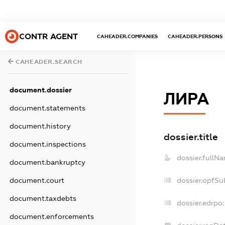
CONTR AGENT
CAHEADER.COMPANIES
CAHEADER.PERSONS
CAHEADER.SEARCH
document.dossier
ЛИРА
document.statements
document.history
dossier.title
document.inspections
dossier.fullN
document.bankruptcy
document.court
dossier.opfSu
document.taxdebts
dossier.edrpo:
document.enforcements