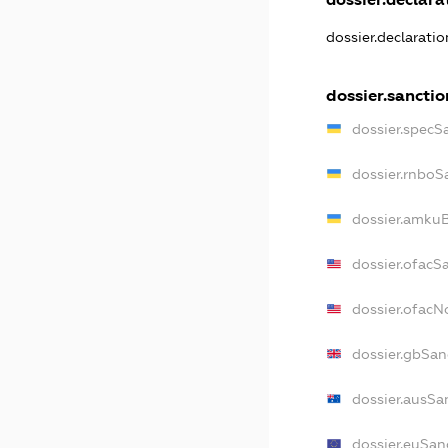
dossier.declarati
dossier.sanctio
dossier.specS
dossier.rnboS
dossier.amkuB
dossier.ofacS
dossier.ofac
dossier.gbSan
dossier.ausSa
dossier.euSan