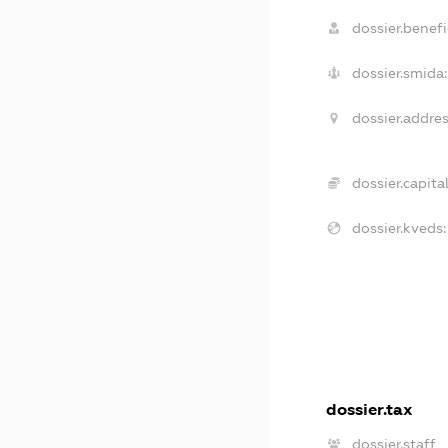
dossier.benefi
dossier.smida:
dossier.addres
dossier.capital
dossier.kveds:
dossier.tax
dossier.staff