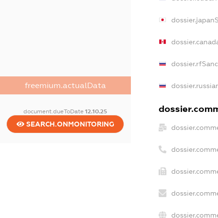
dossier.japan
dossier.canad
dossier.rfSan
freemium.actualData
dossier.russia
dossier.comme
document.dueToDate
12.10.25
SEARCH.ONMONITORING
dossier.comme
dossier.comme
dossier.comme
dossier.comme
dossier.comme