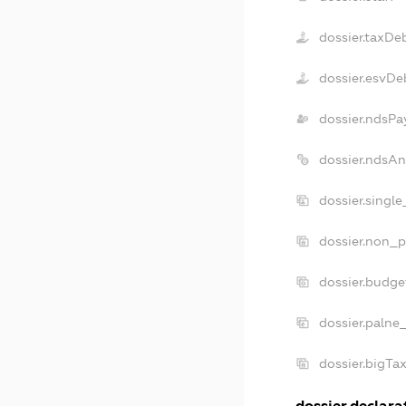
dossier.taxDe
dossier.esvDe
dossier.ndsPa
dossier.ndsAn
dossier.singl
dossier.non_p
dossier.budg
dossier.palne
dossier.bigTa
dossier.declarat