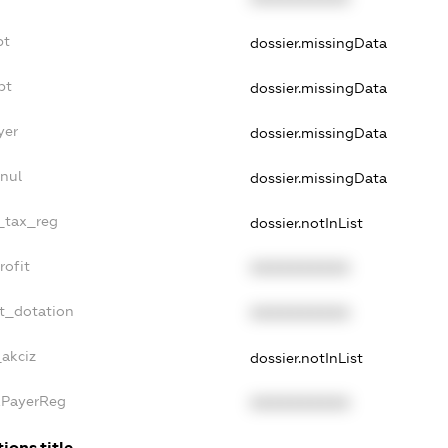
bt
dossier.missingData
bt
dossier.missingData
yer
dossier.missingData
nul
dossier.missingData
e_tax_reg
dossier.notInList
rofit
XXXXXXXXXX
et_dotation
XXXXXXXXXX
_akciz
dossier.notInList
xPayerReg
XXXXXXXXXX
ions.title