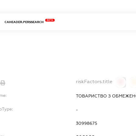
BETA
CAHEADER.PERSSEARCH
riskFactors.title
0
ame:
ТОВАРИСТВО З ОБМЕЖЕНО
bType:
-
30998675