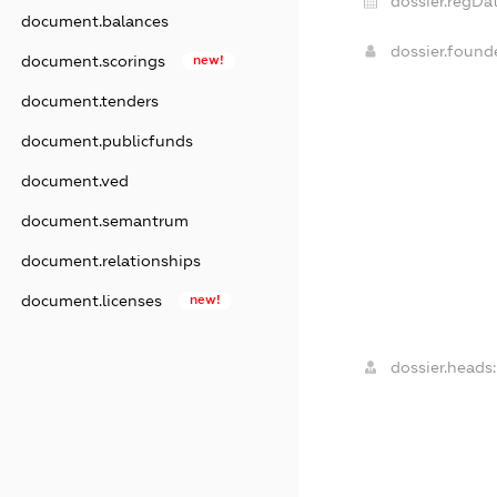
dossier.regDat
document.balances
dossier.foun
document.scorings
new!
document.tenders
document.publicfunds
document.ved
document.semantrum
document.relationships
document.licenses
new!
dossier.heads: