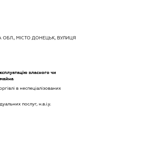
А ОБЛ., МІСТО ДОНЕЦЬК, ВУЛИЦЯ
ксплуатацію власного чи
 майна
оргівлі в неспеціалізованих
альних послуг, н.в.і.у.