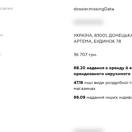
ciaries:
dossier.missingData
XXXXXXXXXX
s:
УКРАЇНА, 83001, ДОНЕЦЬК
АРТЕМА, БУДИНОК 78
:
36 707 грн.
68.20
надання в оренду й е
орендованого нерухомого
47.19
інші види роздрібної т
магазинах
96.09
надання інших індивіду
XXXXXXXXXX