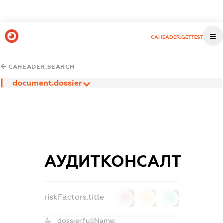
CAHEADER.GETTEST
CAHEADER.SEARCH
document.dossier
АУДИТКОНСАЛТ
riskFactors.title
0
0
0
dossier.fullName: