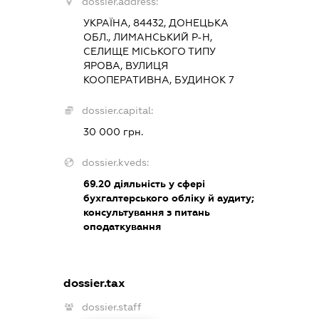
dossier.address:
УКРАЇНА, 84432, ДОНЕЦЬКА
ОБЛ., ЛИМАНСЬКИЙ Р-Н,
СЕЛИЩЕ МІСЬКОГО ТИПУ
ЯРОВА, ВУЛИЦЯ
КООПЕРАТИВНА, БУДИНОК 7
dossier.capital:
30 000 грн.
dossier.kveds:
69.20
діяльність у сфері
бухгалтерського обліку й аудиту;
консультування з питань
оподаткування
dossier.tax
dossier.staff