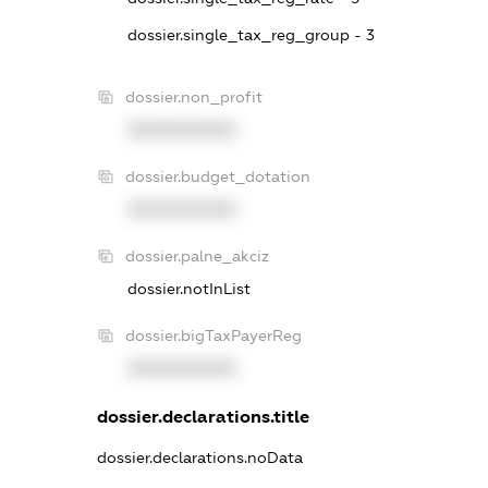
dossier.single_tax_reg_group - 3
dossier.non_profit
XXXXXXXXXX
dossier.budget_dotation
XXXXXXXXXX
dossier.palne_akciz
dossier.notInList
dossier.bigTaxPayerReg
XXXXXXXXXX
dossier.declarations.title
dossier.declarations.noData