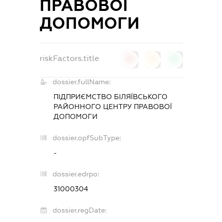
ПРАВОВОЇ
ДОПОМОГИ
riskFactors.title
0
0
0
dossier.fullName:
ПІДПРИЄМСТВО БІЛЯЇВСЬКОГО
РАЙОННОГО ЦЕНТРУ ПРАВОВОЇ
ДОПОМОГИ
dossier.opfSubType:
-
dossier.edrpo:
31000304
dossier.regDate: