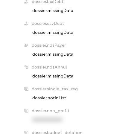
dossier.taxDebt
dossier.missingData
dossier.esvDebt
dossier.missingData
dossier.ndsPayer
dossier.missingData
dossier.ndsAnnul
dossier.missingData
dossier.single_tax_reg
dossier.notInList
dossier.non_profit
XXXXXXXXXX
dossier.budget_dotation