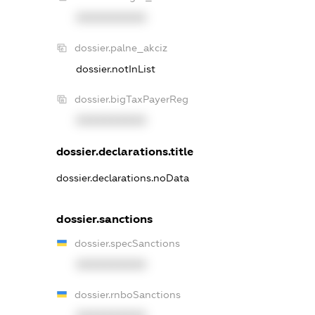
XXXXXXXXXX
dossier.palne_akciz
dossier.notInList
dossier.bigTaxPayerReg
XXXXXXXXXX
dossier.declarations.title
dossier.declarations.noData
dossier.sanctions
dossier.specSanctions
XXXXXXXXXX
dossier.rnboSanctions