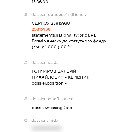
13.06.00
dossier.foundersAndBenef:
ЄДРПОУ 25815938
25815938
statements.nationality:
Україна
Розмір внеску до статутного фонду
(грн.):
1 000
(100 %)
dossier.heads:
ГОНЧАРОВ ВАЛЕРІЙ
МИХАЙЛОВИЧ
-
КЕРІВНИК
dossier.position -
dossier.beneficiaries:
dossier.missingData
dossier.smida:
XXXXXXXXXX