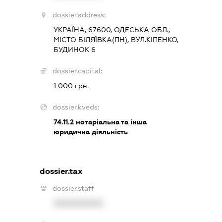
dossier.address:
УКРАЇНА, 67600, ОДЕСЬКА ОБЛ.,
МІСТО БІЛЯЇВКА(ПН), ВУЛ.КІПЕНКО,
БУДИНОК 6
dossier.capital:
1 000 грн.
dossier.kveds:
74.11.2
нотаріальна та інша
юридична діяльність
dossier.tax
dossier.staff
XXXXXXXXXX