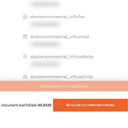
XXXXXXXXXX
dossier.commercial_info.fax
XXXXXXXXXX
dossier.commercial_info.email
XXXXXXXXXX
dossier.commercial_info.website
XXXXXXXXXX
dossier.commercial_info.activity
XXXXXXXXXX
freemium.actualData
document.dueToDate
05.07.25
SEARCH.ONMONITORING
freemium.exampleText_1
freemium.exampleText_2
freemium.anonymousPerSearch2