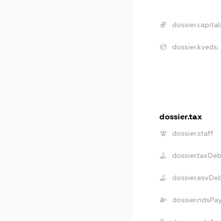
dossier.capital
dossier.kveds:
dossier.tax
dossier.staff
dossier.taxDeb
dossier.esvDe
dossier.ndsPa