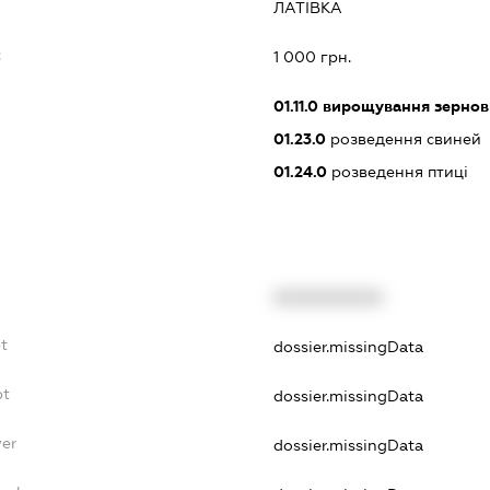
ЛАТІВКА
:
1 000 грн.
01.11.0
вирощування зернови
01.23.0
розведення свиней
01.24.0
розведення птиці
XXXXXXXXXX
t
dossier.missingData
bt
dossier.missingData
yer
dossier.missingData