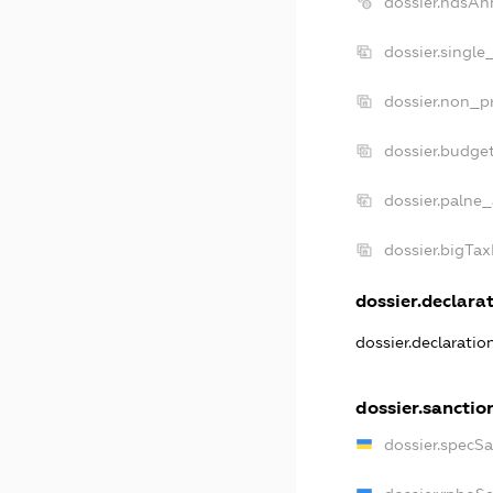
dossier.ndsAn
dossier.single
dossier.non_pr
dossier.budge
dossier.palne_
dossier.bigTa
dossier.declarat
dossier.declarati
dossier.sanctio
dossier.specS