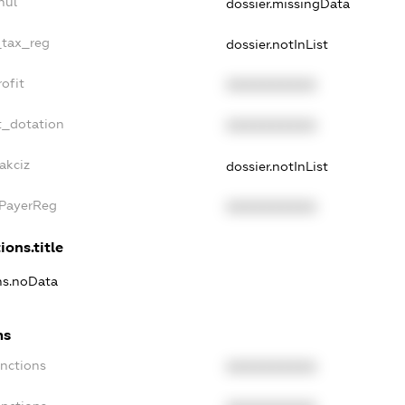
nul
dossier.missingData
_tax_reg
dossier.notInList
ofit
XXXXXXXXXX
t_dotation
XXXXXXXXXX
akciz
dossier.notInList
xPayerReg
XXXXXXXXXX
ions.title
ons.noData
ns
anctions
XXXXXXXXXX