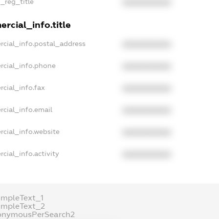
n_reg_title
XXXXXXXXXX
rcial_info.title
rcial_info.postal_address
XXXXXXXXXX
rcial_info.phone
XXXXXXXXXX
cial_info.fax
XXXXXXXXXX
rcial_info.email
XXXXXXXXXX
rcial_info.website
XXXXXXXXXX
cial_info.activity
XXXXXXXXXX
ampleText_1
ampleText_2
onymousPerSearch2