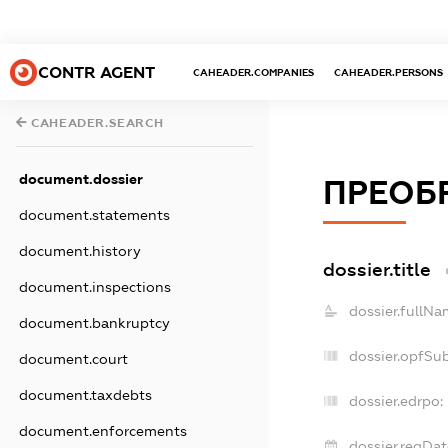
CONTR AGENT
CAHEADER.COMPANIES
CAHEADER.PERSONS
CAHEADER.SEARCH
document.dossier
ПРЕОБ
document.statements
document.history
dossier.title
document.inspections
dossier.fullNa
document.bankruptcy
dossier.opfSu
document.court
document.taxdebts
dossier.edrpo:
document.enforcements
dossier.regDat