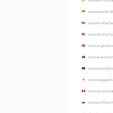
dossier.rnboS
dossier.amkuB
dossier.ofacS
dossier.ofacN
dossier.gbSan
dossier.ausSa
dossier.euSan
dossier.japan
dossier.canad
dossier.rfSanc