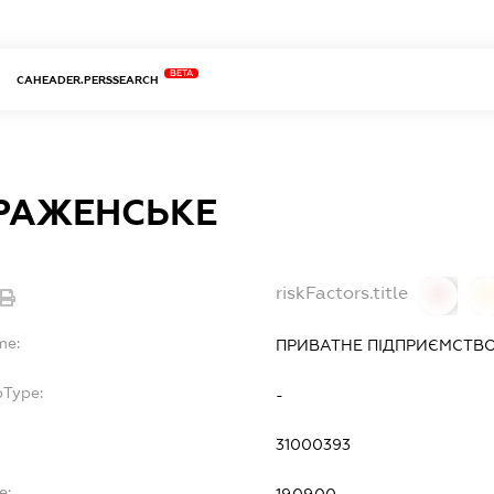
BETA
CAHEADER.PERSSEARCH
РАЖЕНСЬКЕ
riskFactors.title
0
0
me:
ПРИВАТНЕ ПІДПРИЄМСТВО
bType:
-
31000393
e:
19.09.00