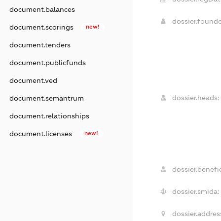
document.balances
dossier.found
document.scorings
new!
document.tenders
document.publicfunds
document.ved
dossier.heads:
document.semantrum
document.relationships
document.licenses
new!
dossier.benefic
dossier.smida:
dossier.addres