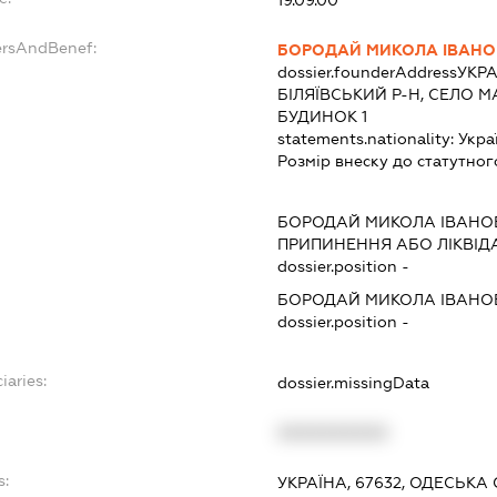
ersAndBenef:
БОРОДАЙ МИКОЛА ІВАНО
dossier.founderAddress
УКРА
БІЛЯЇВСЬКИЙ Р-Н, СЕЛО М
БУДИНОК 1
statements.nationality:
Укра
Розмір внеску до статутног
БОРОДАЙ МИКОЛА ІВАНО
ПРИПИНЕННЯ АБО ЛІКВІД
dossier.position -
БОРОДАЙ МИКОЛА ІВАНО
dossier.position -
iaries:
dossier.missingData
XXXXXXXXXX
s:
УКРАЇНА, 67632, ОДЕСЬКА 