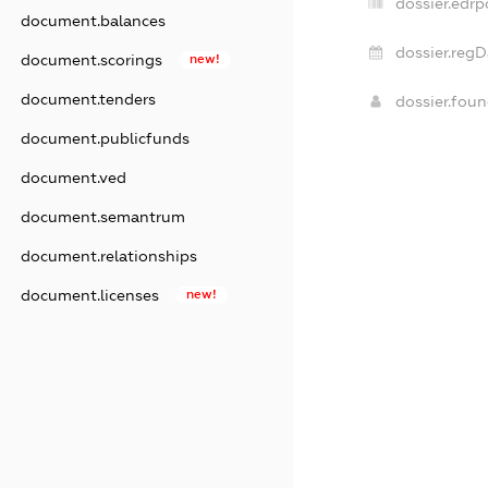
dossier.edrp
document.balances
dossier.regD
document.scorings
new!
document.tenders
dossier.fou
document.publicfunds
document.ved
document.semantrum
document.relationships
document.licenses
new!