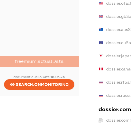
dossier.ofa
dossier.gbS
dossier.aus
dossier.euS
dossier.jap
freemium.actualData
dossier.can
document.dueToDate
18.03.24
dossier.rfSa
SEARCH.ONMONITORING
dossier.russ
dossier.com
dossier.com