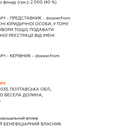
о фонду (грн.):
2 000
(40 %)
ВИЧ
-
ПРЕДСТАВНИК
- dossier.from
МЕНІ ЮРИДИЧНОЇ ОСОБИ, У ТОМУ
ОВОРИ ТОЩО, ПОДАВАТИ
Ї РЕЄСТРАЦІЇ ВІД ІМЕНІ
ВИЧ
-
КЕРІВНИК
- dossier.from
ВИЧ
9033, ПОЛТАВСЬКА ОБЛ.,
ЛО ВЕСЕЛА ДОЛИНА,
5
ирішальний вплив
Й БЕНЕФІЦІАРНИЙ ВЛАСНИК