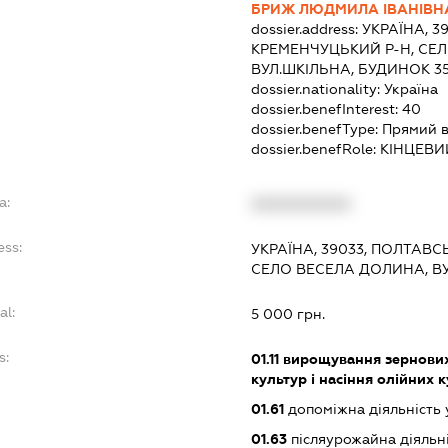
БРИЖ ЛЮДМИЛА ІВАНІВН
dossier.address:
УКРАЇНА, 3
КРЕМЕНЧУЦЬКИЙ Р-Н, СЕ
ВУЛ.ШКІЛЬНА, БУДИНОК 3
dossier.nationality:
Україна
dossier.benefInterest:
40
dossier.benefType:
Прямий в
dossier.benefRole:
КІНЦЕВИ
a:
XXXXXXXXXX
ess:
УКРАЇНА, 39033, ПОЛТАВС
СЕЛО ВЕСЕЛА ДОЛИНА, ВУ
al:
5 000 грн.
s:
01.11
вирощування зернових 
культур і насіння олійних 
01.61
допоміжна діяльність 
01.63
післяурожайна діяльн