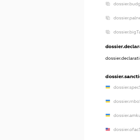
dossier.bud
dossier.paln
dossier.big
dossier.declar
dossier.declara
dossier.sanct
dossier.spe
dossier.rnb
dossier.amk
dossier.ofa