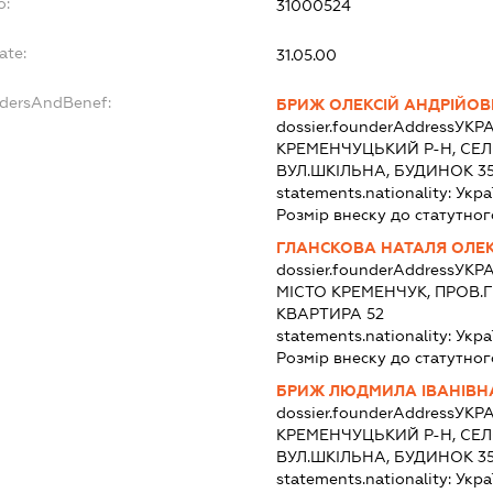
o:
31000524
ate:
31.05.00
ndersAndBenef:
БРИЖ ОЛЕКСІЙ АНДРІЙО
dossier.founderAddress
УКРА
КРЕМЕНЧУЦЬКИЙ Р-Н, СЕ
ВУЛ.ШКІЛЬНА, БУДИНОК 3
statements.nationality:
Укра
Розмір внеску до статутног
ГЛАНСКОВА НАТАЛЯ ОЛЕК
dossier.founderAddress
УКРА
МІСТО КРЕМЕНЧУК, ПРОВ.Г
КВАРТИРА 52
statements.nationality:
Укра
Розмір внеску до статутног
БРИЖ ЛЮДМИЛА ІВАНІВН
dossier.founderAddress
УКРА
КРЕМЕНЧУЦЬКИЙ Р-Н, СЕ
ВУЛ.ШКІЛЬНА, БУДИНОК 3
statements.nationality:
Укра