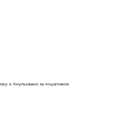
язку з:
Анульовано за iнiцiативою