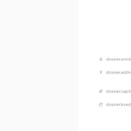
dossier.smid
dossier.addr
dossier.capit
dossier.kved