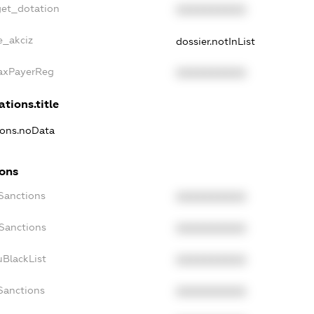
get_dotation
XXXXXXXXXX
e_akciz
dossier.notInList
TaxPayerReg
XXXXXXXXXX
ations.title
tions.noData
ions
cSanctions
XXXXXXXXXX
oSanctions
XXXXXXXXXX
uBlackList
XXXXXXXXXX
cSanctions
XXXXXXXXXX