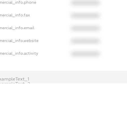
mercial_info.phone
XXXXXXXXXX
mercial_info.fax
XXXXXXXXXX
mercial_info.email
XXXXXXXXXX
mercial_info.website
XXXXXXXXXX
ercial_info.activity
XXXXXXXXXX
xampleText_1
xampleText_2
anonymousPerSearch2
DETAILS
FREEMIUM.REGISTER