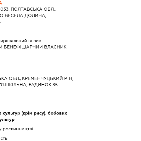
А
9033, ПОЛТАВСЬКА ОБЛ.,
ЛО ВЕСЕЛА ДОЛИНА,
5
ирішальний вплив
Й БЕНЕФІЦІАРНИЙ ВЛАСНИК
ЬКА ОБЛ., КРЕМЕНЧУЦЬКИЙ Р-Н,
Л.ШКІЛЬНА, БУДИНОК 35
культур (крім рису), бобових
культур
у рослинництві
ість