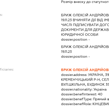
Розмір внеску до статутног
s:
БРИЖ ОЛЕКСІЙ АНДРІЙО
19.11.23
ВЧИНЯТИ ДІЇ ВІД І
ЧИСЛІ ПІДПИСУВАТИ ДОГ
ДОКУМЕНТИ ДЛЯ ДЕРЖАВНО
ЮРИДИЧНОЇ ОСОБИ
dossier.position -
БРИЖ ОЛЕКСІЙ АНДРІЙО
19.11.23
dossier.position -
iciaries:
БРИЖ ОЛЕКСІЙ АНДРІЙО
dossier.address:
УКРАЇНА, 3
КРЕМЕНЧУЦЬКИЙ Р-Н, СЕ
ВУЛ.ШКІЛЬНА, БУДИНОК 3
dossier.nationality:
Україна
dossier.benefInterest:
40
dossier.benefType:
Прямий в
dossier.benefRole:
КІНЦЕВИ