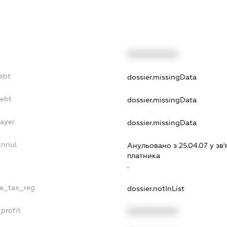
XXXXXXXXXX
Debt
dossier.missingData
Debt
dossier.missingData
Payer
dossier.missingData
Annul
Анульовано з 25.04.07 у зв'
платника
.
le_tax_reg
dossier.notInList
profit
XXXXXXXXXX