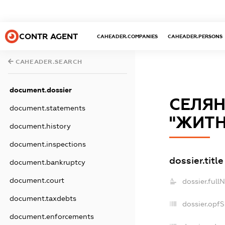
CONTR AGENT
CAHEADER.COMPANIES
CAHEADER.PERSONS
CAHEADER.SEARCH
document.dossier
СЕЛЯН
document.statements
"ЖИТ
document.history
document.inspections
dossier.title
document.bankruptcy
document.court
dossier.full
document.taxdebts
dossier.opf
document.enforcements