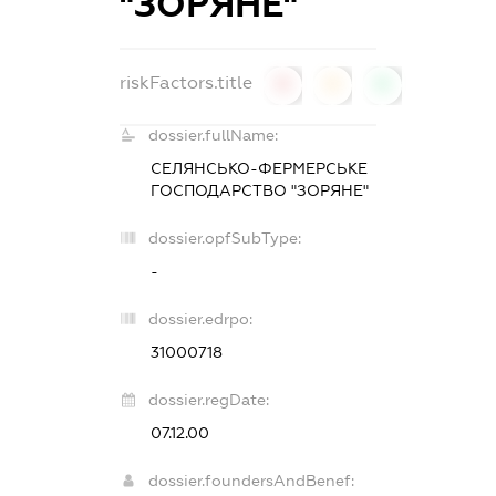
"ЗОРЯНЕ"
riskFactors.title
0
0
0
dossier.fullName:
СЕЛЯНСЬКО-ФЕРМЕРСЬКЕ
ГОСПОДАРСТВО "ЗОРЯНЕ"
dossier.opfSubType:
-
dossier.edrpo:
31000718
dossier.regDate:
07.12.00
dossier.foundersAndBenef: