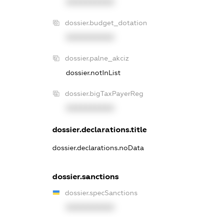
XXXXXXXXXX
dossier.budget_dotation
XXXXXXXXXX
dossier.palne_akciz
dossier.notInList
dossier.bigTaxPayerReg
XXXXXXXXXX
dossier.declarations.title
dossier.declarations.noData
dossier.sanctions
dossier.specSanctions
XXXXXXXXXX