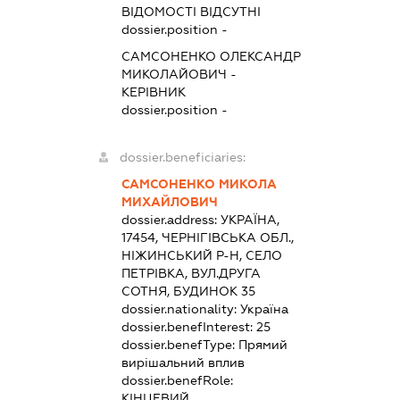
ВІДОМОСТІ ВІДСУТНІ
dossier.position -
САМСОНЕНКО ОЛЕКСАНДР
МИКОЛАЙОВИЧ
-
КЕРІВНИК
dossier.position -
dossier.beneficiaries:
САМСОНЕНКО МИКОЛА
МИХАЙЛОВИЧ
dossier.address:
УКРАЇНА,
17454, ЧЕРНІГІВСЬКА ОБЛ.,
НІЖИНСЬКИЙ Р-Н, СЕЛО
ПЕТРІВКА, ВУЛ.ДРУГА
СОТНЯ, БУДИНОК 35
dossier.nationality:
Україна
dossier.benefInterest:
25
dossier.benefType:
Прямий
вирішальний вплив
dossier.benefRole:
КІНЦЕВИЙ