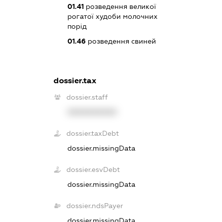
01.41
розведення великої
рогатої худоби молочних
порід
01.46
розведення свиней
dossier.tax
dossier.staff
XXXXXXXXXX
dossier.taxDebt
dossier.missingData
dossier.esvDebt
dossier.missingData
dossier.ndsPayer
dossier.missingData