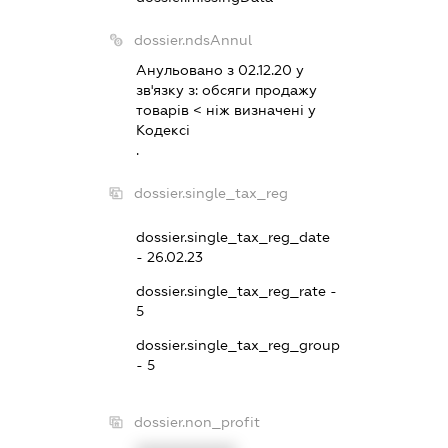
dossier.ndsAnnul
Анульовано з 02.12.20 у
зв'язку з:
обсяги продажу
товарiв < нiж визначенi у
Кодексi
.
dossier.single_tax_reg
dossier.single_tax_reg_date
- 26.02.23
dossier.single_tax_reg_rate -
5
dossier.single_tax_reg_group
- 5
dossier.non_profit