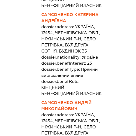
БЕНЕФІЦІАРНИЙ ВЛАСНИК
САМСОНЕНКО КАТЕРИНА
АНДРІЇВНА
dossier.address:
УКРАЇНА,
17454, ЧЕРНІГІВСЬКА ОБЛ.,
НІЖИНСЬКИЙ Р-Н, СЕЛО
ПЕТРІВКА, ВУЛ.ДРУГА
СОТНЯ, БУДИНОК 35
dossier.nationality:
Україна
dossier.benefInterest:
25
dossier.benefType:
Прямий
вирішальний вплив
dossier.benefRole:
КІНЦЕВИЙ
БЕНЕФІЦІАРНИЙ ВЛАСНИК
САМСОНЕНКО АНДРІЙ
МИКОЛАЙОВИЧ
dossier.address:
УКРАЇНА,
17454, ЧЕРНІГІВСЬКА ОБЛ.,
НІЖИНСЬКИЙ Р-Н, СЕЛО
ПЕТРІВКА, ВУЛ.ДРУГА