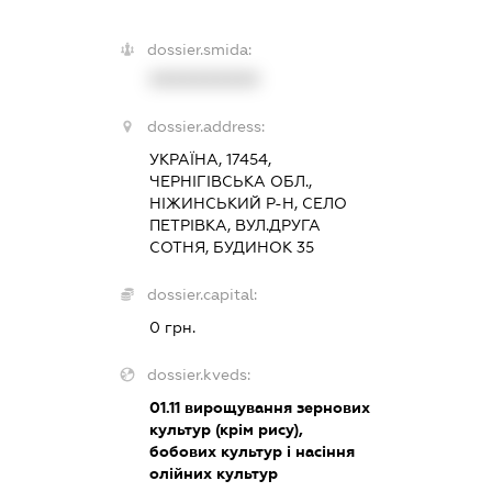
dossier.smida:
XXXXXXXXXX
dossier.address:
УКРАЇНА, 17454,
ЧЕРНІГІВСЬКА ОБЛ.,
НІЖИНСЬКИЙ Р-Н, СЕЛО
ПЕТРІВКА, ВУЛ.ДРУГА
СОТНЯ, БУДИНОК 35
dossier.capital:
0 грн.
dossier.kveds:
01.11
вирощування зернових
культур (крім рису),
бобових культур і насіння
олійних культур