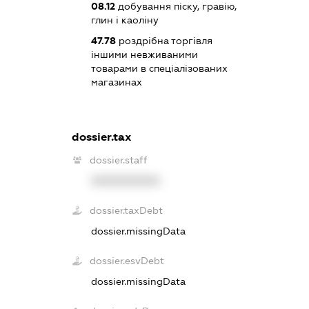
08.12
добування піску, гравію,
глин і каоліну
47.78
роздрібна торгівля
іншими невживаними
товарами в спеціалізованих
магазинах
dossier.tax
dossier.staff
XXXXXXXXXX
dossier.taxDebt
dossier.missingData
dossier.esvDebt
dossier.missingData