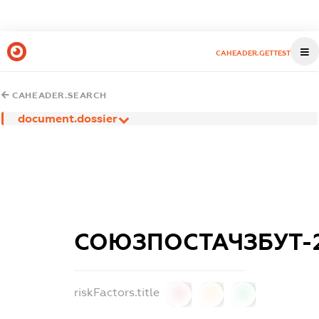
CAHEADER.GETTEST
CAHEADER.SEARCH
document.dossier
СОЮЗПОСТАЧЗБУТ-
riskFactors.title
0
0
0