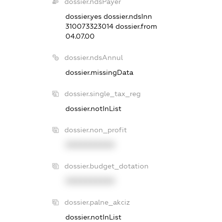
dossier.ndsPayer
dossier.yes
dossier.ndsInn
310073323014
dossier.from
04.07.00
dossier.ndsAnnul
dossier.missingData
dossier.single_tax_reg
dossier.notInList
dossier.non_profit
XXXXXXXXXX
dossier.budget_dotation
XXXXXXXXXX
dossier.palne_akciz
dossier.notInList