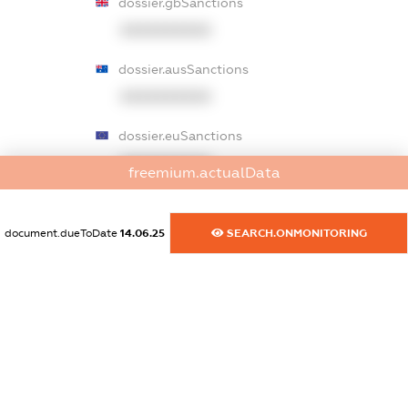
dossier.gbSanctions
XXXXXXXXXX
dossier.ausSanctions
XXXXXXXXXX
dossier.euSanctions
XXXXXXXXXX
freemium.actualData
dossier.japanSanctions
XXXXXXXXXX
document.dueToDate
14.06.25
SEARCH.ONMONITORING
dossier.canadaSanctions
XXXXXXXXXX
dossier.rfSanctions
XXXXXXXXXX
dossier.russian_reg_title