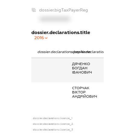
dossier.bigTaxPayerReg
XXXXXXXXXX
dossier.declarations.title
2016
dossier.declarations.pepName
dossier.declarations.personName
dossier.declara
ДЯЧЕНКО
Заробітна плат
БОГДАН
отримана за
ІВАНОВИЧ
основним місце
роботи
СТОРЧАК
Заробітна плат
ВІКТОР
отримана за
АНДРІЙОВИЧ
основним місце
роботи
dossier.declarations.license_1
dossier.declarations.license_2
dossier.declarations.license_3