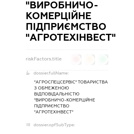
"ВИРОБНИЧО-
КОМЕРЦІЙНЕ
ПІДПРИЄМСТВО
"АГРОТЕХІНВЕСТ"
riskFactors.title
0
0
0
dossier.fullName:
"АГРОСПЕЦСЕРВІС" ТОВАРИСТВА
З ОБМЕЖЕНОЮ
ВІДПОВІДАЛЬНІСТЮ
"ВИРОБНИЧО-КОМЕРЦІЙНЕ
ПІДПРИЄМСТВО
"АГРОТЕХІНВЕСТ"
dossier.opfSubType:
-