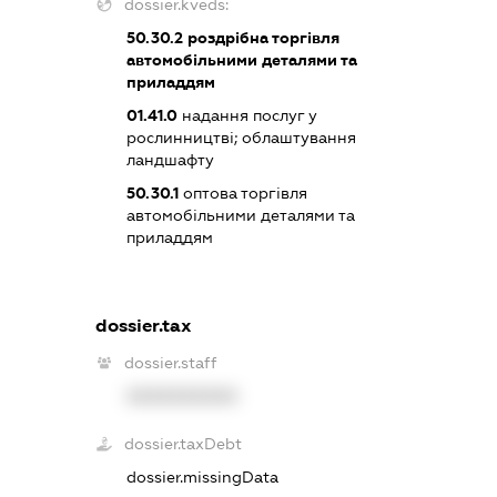
dossier.kveds:
50.30.2
роздрібна торгівля
автомобільними деталями та
приладдям
01.41.0
надання послуг у
рослинництві; облаштування
ландшафту
50.30.1
оптова торгівля
автомобільними деталями та
приладдям
dossier.tax
dossier.staff
XXXXXXXXXX
dossier.taxDebt
dossier.missingData