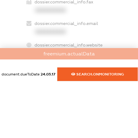
dossier.commercial_info.fax
XXXXXXXXXX
dossier.commercial_info.email
XXXXXXXXXX
dossier.commercial_info.website
XXXXXXXXXX
freemium.actualData
dossier.commercial_info.activity
document.dueToDate
24.03.17
SEARCH.ONMONITORING
XXXXXXXXXX
freemium.exampleText_1
freemium.exampleText_2
freemium.anonymousPerSearch2
FREEMIUM.DETAILS
FREEMIUM.REGISTER