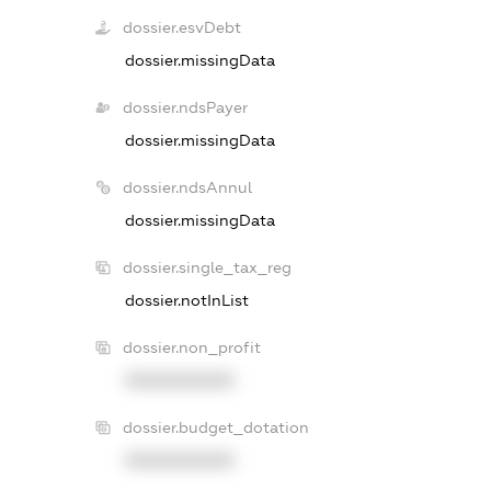
dossier.esvDebt
dossier.missingData
dossier.ndsPayer
dossier.missingData
dossier.ndsAnnul
dossier.missingData
dossier.single_tax_reg
dossier.notInList
dossier.non_profit
XXXXXXXXXX
dossier.budget_dotation
XXXXXXXXXX