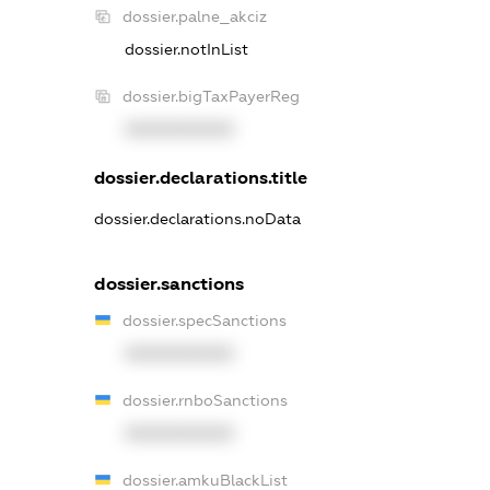
dossier.palne_akciz
dossier.notInList
dossier.bigTaxPayerReg
XXXXXXXXXX
dossier.declarations.title
dossier.declarations.noData
dossier.sanctions
dossier.specSanctions
XXXXXXXXXX
dossier.rnboSanctions
XXXXXXXXXX
dossier.amkuBlackList