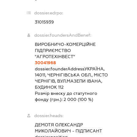
dossier.edrpo:
31015939
dossier.foundersAndBenef:
ВИРОБНИЧО-КОМЕРЦІЙНЕ
ПІДПРИЄМСТВО
"АГРОТЕХІНВЕСТ"
30041968
dossier.founderAddress
УКРАЇНА,
14011, ЧЕРНІГІВСЬКА ОБЛ., МІСТО
ЧЕРНІГІВ, ВУЛ.МАЗЕПИ ІВАНА,
БУДИНОК 112
Розмір внеску до статутного
фонду (грн.):
2 000
(100 %)
dossier.heads:
ДЕМОТЯ ОЛЕКСАНДР
МИКОЛАЙОВИЧ
-
ПІДПИСАНТ
dossier.position -