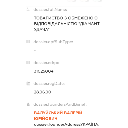
dossier.fullName:
ТОВАРИСТВО З ОБМЕЖЕНОЮ
ВІДПОВІДАЛЬНІСТЮ "ДІАМАНТ-
УДАЧА"
dossier.opfSubType:
-
dossier.edrpo:
31025004
dossier.regDate:
28.06.00
dossier.foundersAndBenef:
ВАЛУЙСЬКИЙ ВАЛЕРІЙ
ЮРІЙОВИЧ
dossier.founderAddress
УКРАЇНА,