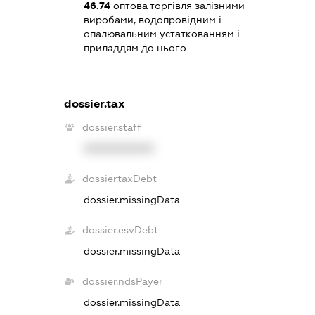
46.74
оптова торгівля залізними
виробами, водопровідним і
опалювальним устаткованням і
приладдям до нього
dossier.tax
dossier.staff
XXXXXXXXXX
dossier.taxDebt
dossier.missingData
dossier.esvDebt
dossier.missingData
dossier.ndsPayer
dossier.missingData