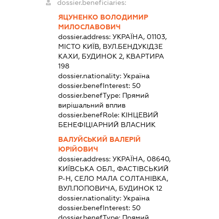
dossier.beneficiaries:
ЯЦУНЕНКО ВОЛОДИМИР
МИЛОСЛАВОВИЧ
dossier.address:
УКРАЇНА, 01103,
МІСТО КИЇВ, ВУЛ.БЕНДУКІДЗЕ
КАХИ, БУДИНОК 2, КВАРТИРА
198
dossier.nationality:
Україна
dossier.benefInterest:
50
dossier.benefType:
Прямий
вирішальний вплив
dossier.benefRole:
КІНЦЕВИЙ
БЕНЕФІЦІАРНИЙ ВЛАСНИК
ВАЛУЙСЬКИЙ ВАЛЕРІЙ
ЮРІЙОВИЧ
dossier.address:
УКРАЇНА, 08640,
КИЇВСЬКА ОБЛ., ФАСТІВСЬКИЙ
Р-Н, СЕЛО МАЛА СОЛТАНІВКА,
ВУЛ.ПОПОВИЧА, БУДИНОК 12
dossier.nationality:
Україна
dossier.benefInterest:
50
dossier.benefType:
Прямий