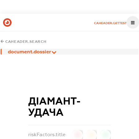
CAHEADER.GETTEST
CAHEADER.SEARCH
document.dossier
ДІАМАНТ-
УДАЧА
riskFactors.title
0
0
0