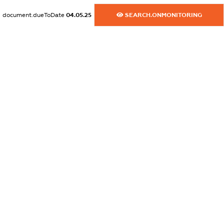
XXXXXXXXXX
document.dueToDate
04.05.25
SEARCH.ONMONITORING
dossier.commercial_info.email
XXXXXXXXXX
dossier.commercial_info.website
XXXXXXXXXX
dossier.commercial_info.activity
XXXXXXXXXX
freemium.exampleText_1
freemium.exampleText_2
freemium.anonymousPerSearch2
FREEMIUM.DETAILS
FREEMIUM.REGISTER