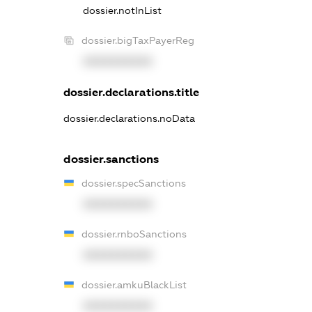
dossier.notInList
dossier.bigTaxPayerReg
XXXXXXXXXX
dossier.declarations.title
dossier.declarations.noData
dossier.sanctions
dossier.specSanctions
XXXXXXXXXX
dossier.rnboSanctions
XXXXXXXXXX
dossier.amkuBlackList
XXXXXXXXXX