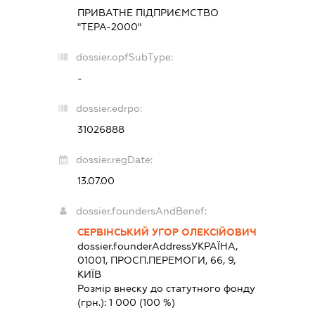
ПРИВАТНЕ ПІДПРИЄМСТВО
"ТЕРА-2000"
dossier.opfSubType:
-
dossier.edrpo:
31026888
dossier.regDate:
13.07.00
dossier.foundersAndBenef:
СЕРВІНСЬКИЙ УГОР ОЛЕКСІЙОВИЧ
dossier.founderAddress
УКРАЇНА,
01001, ПРОСП.ПЕРЕМОГИ, 66, 9,
КИЇВ
Розмір внеску до статутного фонду
(грн.):
1 000
(100 %)