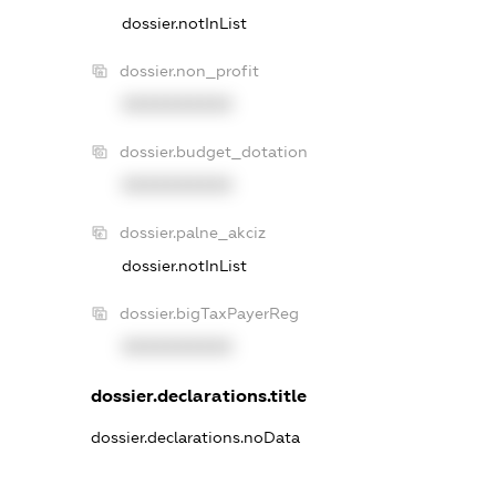
dossier.notInList
dossier.non_profit
XXXXXXXXXX
dossier.budget_dotation
XXXXXXXXXX
dossier.palne_akciz
dossier.notInList
dossier.bigTaxPayerReg
XXXXXXXXXX
dossier.declarations.title
dossier.declarations.noData