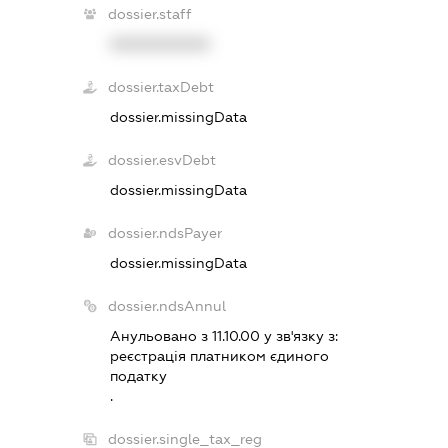
dossier.staff
XXXXXXXXXX
dossier.taxDebt
dossier.missingData
dossier.esvDebt
dossier.missingData
dossier.ndsPayer
dossier.missingData
dossier.ndsAnnul
Анульовано з 11.10.00 у зв'язку з:
реєстрацiя платником єдиного
податку
.
dossier.single_tax_reg