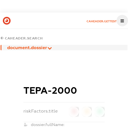
CAHEADER.GETTEST
CAHEADER.SEARCH
document.dossier
ТЕРА-2000
riskFactors.title
0
0
0
dossier.fullName: