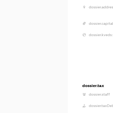
dossier.addres
dossier.capital
dossier.kveds:
dossier.tax
dossier.staff
dossier.taxDe