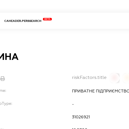
BETA
CAHEADER.PERSSEARCH
ИНА
riskFactors.title
0
ame:
ПРИВАТНЕ ПІДПРИЄМСТВО
bType:
-
31026921