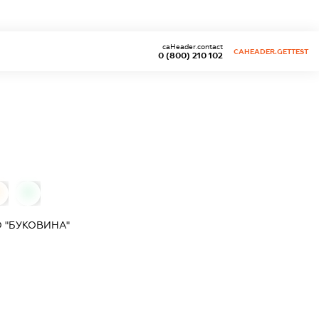
caHeader.contact
CAHEADER.GETTEST
0 (800) 210 102
0
0
 "БУКОВИНА"