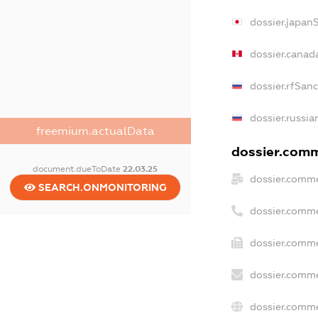
dossier.japan
dossier.canad
dossier.rfSan
dossier.russia
freemium.actualData
dossier.comme
document.dueToDate
22.03.25
dossier.comme
SEARCH.ONMONITORING
dossier.comme
dossier.comme
dossier.comme
dossier.comme