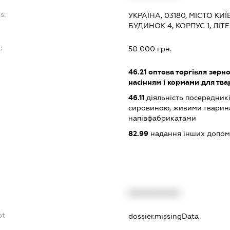
s:
УКРАЇНА, 03180, МІСТО К
БУДИНОК 4, КОРПУС 1, ЛІТ
:
50 000 грн.
46.21
оптова торгівля зерн
насінням і кормами для тв
46.11
діяльність посередникі
сировиною, живими тварин
напівфабрикатами
82.99
надання інших допоміж
XXXXXXXXXX
bt
dossier.missingData