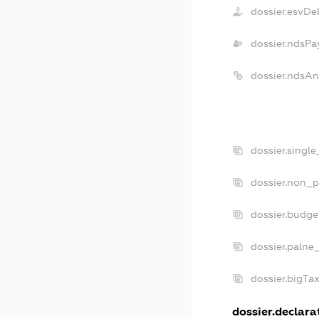
dossier.esvDe
dossier.ndsPa
dossier.ndsA
dossier.singl
dossier.non_p
dossier.budg
dossier.palne
dossier.bigTa
dossier.declarat