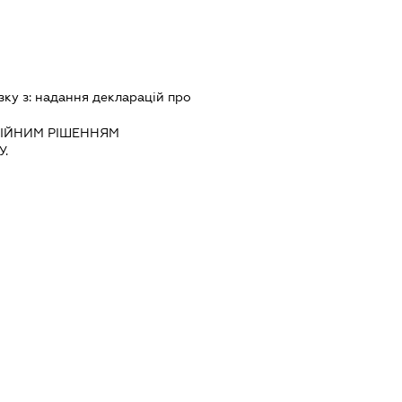
зку з:
надання декларацiй про
IЙНИМ РIШЕННЯМ
.