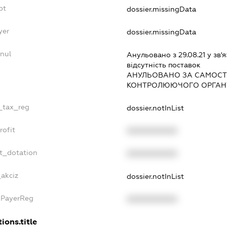
bt
dossier.missingData
yer
dossier.missingData
nnul
Анульовано з 29.08.21 у зв'я
вiдсутнiсть поставок
АНУЛЬОВАНО ЗА САМОСТ
КОНТРОЛЮЮЧОГО ОРГАНУ
e_tax_reg
dossier.notInList
rofit
XXXXXXXXXX
et_dotation
XXXXXXXXXX
_akciz
dossier.notInList
xPayerReg
XXXXXXXXXX
ions.title