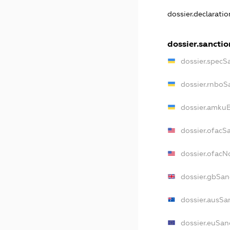
dossier.declarati
dossier.sanctio
dossier.specS
dossier.rnboS
dossier.amkuB
dossier.ofacS
dossier.ofac
dossier.gbSan
dossier.ausSa
dossier.euSan