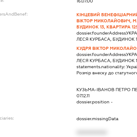
e:
16.07.00
dersAndBenef:
КІНЦЕВИЙ БЕНЕФІЦІАРНИЙ
ВІКТОР МИКОЛАЙОВИЧ, М.
БУДИНОК 13, КВАРТИРА 125
dossier.founderAddress
УКРА
ЛЕСЯ КУРБАСА, БУДИНОК 1
КУДРЯ ВІКТОР МИКОЛАЙ
dossier.founderAddress
УКРА
ЛЕСЯ КУРБАСА, БУДИНОК 1
statements.nationality:
Укра
Розмір внеску до статутног
КУЗЬМА-ІВАНОВ ПЕТРО П
07.12.11
dossier.position -
ciaries:
dossier.missingData
XXXXXXXXXX