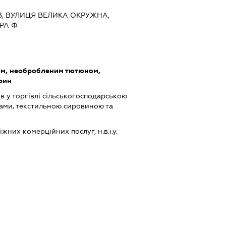
ИЇВ, ВУЛИЦЯ ВЕЛИКА ОКРУЖНА,
ЕРА Ф
ом, необробленим тютюном,
арин
в у торгівлі сільськогосподарською
ами, текстильною сировиною та
них комерційних послуг, н.в.і.у.