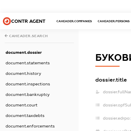
CONTR AGENT
CAHEADER.COMPANIES
CAHEADER.PERSONS
CAHEADER.SEARCH
document.dossier
БУКОВ
document.statements
document.history
dossier.title
document.inspections
dossier.fullN
document.bankruptcy
document.court
dossier.opfSu
document.taxdebts
dossier.edrpo:
document.enforcements