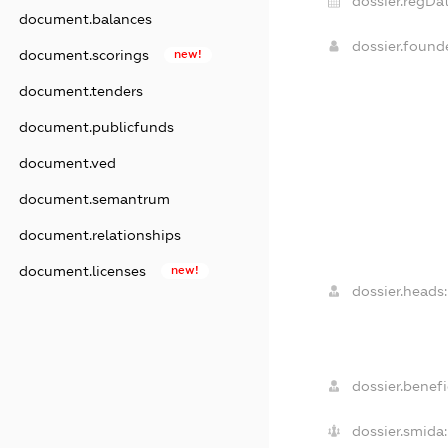
dossier.regDat
document.balances
dossier.foun
document.scorings
new!
document.tenders
document.publicfunds
document.ved
document.semantrum
document.relationships
document.licenses
new!
dossier.heads:
dossier.benefi
dossier.smida: