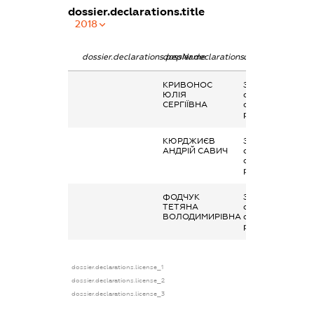
dossier.declarations.title
2018
dossier.declarations.pepName
dossier.declarations.personName
dossier.declarati
КРИВОНОС
Заробітна плата
ЮЛІЯ
отримана за
СЕРГІЇВНА
основним місцем
роботи
КЮРДЖИЄВ
Заробітна плата
АНДРІЙ САВИЧ
отримана за
основним місцем
роботи
ФОДЧУК
Заробітна плата
ТЕТЯНА
отримана за
ВОЛОДИМИРІВНА
основним місцем
роботи
dossier.declarations.license_1
dossier.declarations.license_2
dossier.declarations.license_3