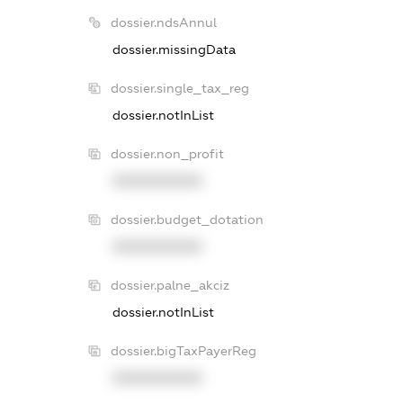
dossier.ndsAnnul
dossier.missingData
dossier.single_tax_reg
dossier.notInList
dossier.non_profit
XXXXXXXXXX
dossier.budget_dotation
XXXXXXXXXX
dossier.palne_akciz
dossier.notInList
dossier.bigTaxPayerReg
XXXXXXXXXX