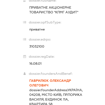
dossier.fullName:
ПРИВАТНЕ АКЦІОНЕРНЕ
ТОВАРИСТВО "КПМГ АУДИТ"
dossier.opfSubType:
приватне
dossier.edrpo:
31032100
dossier.regDate:
16.08.01
dossier.foundersAndBenef:
ГАВРИЛЮК ОЛЕКСАНДР
ОЛЕГОВИЧ
dossier.founderAddress
УКРАЇНА,
04208, МІСТО КИЇВ, ПР.ПОРИКА
ВАСИЛЯ, БУДИНОК 11А,
КВАРТИРА 58