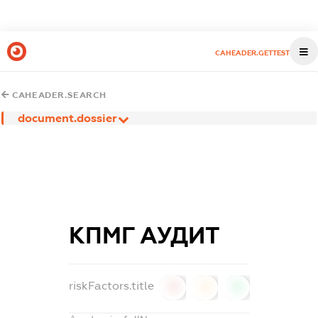
CAHEADER.GETTEST
CAHEADER.SEARCH
document.dossier
КПМГ АУДИТ
riskFactors.title
0
0
0