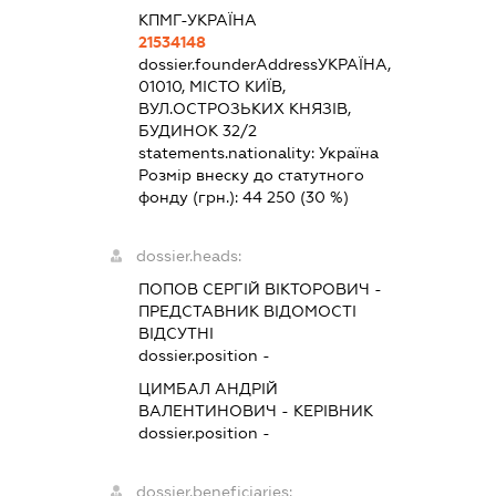
КПМГ-УКРАЇНА
21534148
dossier.founderAddress
УКРАЇНА,
01010, МІСТО КИЇВ,
ВУЛ.ОСТРОЗЬКИХ КНЯЗІВ,
БУДИНОК 32/2
statements.nationality:
Україна
Розмір внеску до статутного
фонду (грн.):
44 250
(30 %)
dossier.heads:
ПОПОВ СЕРГІЙ ВІКТОРОВИЧ
-
ПРЕДСТАВНИК
ВІДОМОСТІ
ВІДСУТНІ
dossier.position -
ЦИМБАЛ АНДРІЙ
ВАЛЕНТИНОВИЧ
-
КЕРІВНИК
dossier.position -
dossier.beneficiaries: