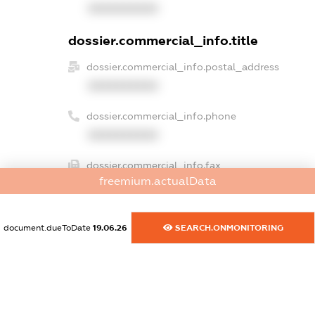
XXXXXXXXXX
dossier.commercial_info.title
dossier.commercial_info.postal_address
XXXXXXXXXX
dossier.commercial_info.phone
XXXXXXXXXX
dossier.commercial_info.fax
freemium.actualData
XXXXXXXXXX
dossier.commercial_info.email
document.dueToDate
19.06.26
SEARCH.ONMONITORING
XXXXXXXXXX
dossier.commercial_info.website
XXXXXXXXXX
dossier.commercial_info.activity