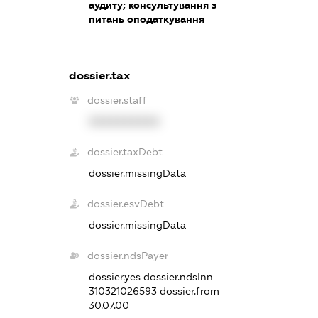
аудиту; консультування з
питань оподаткування
dossier.tax
dossier.staff
XXXXXXXXXX
dossier.taxDebt
dossier.missingData
dossier.esvDebt
dossier.missingData
dossier.ndsPayer
dossier.yes
dossier.ndsInn
310321026593
dossier.from
30.07.00