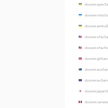
dossier.specS
dossier.rnboS
dossier.amkuB
dossier.ofacS
dossier.ofac
dossier.gbSan
dossier.ausSa
dossier.euSan
dossier.japan
dossier.canad