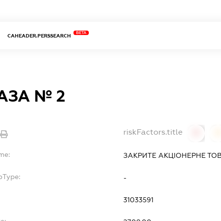
BETA
CAHEADER.PERSSEARCH
АЗА № 2
riskFactors.title
0
0
me:
ЗАКРИТЕ АКЦІОНЕРНЕ Т
bType:
-
31033591
e: