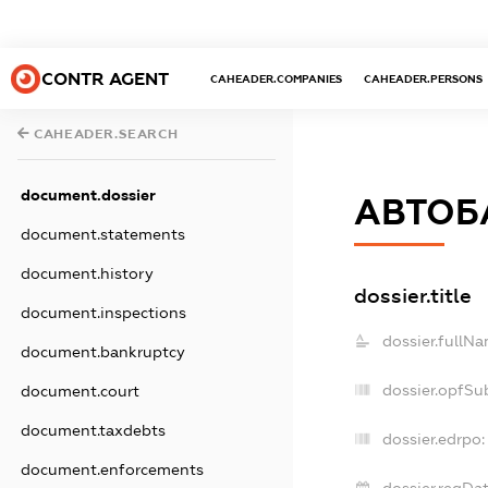
CONTR AGENT
CAHEADER.COMPANIES
CAHEADER.PERSONS
CAHEADER.SEARCH
document.dossier
АВТОБ
document.statements
document.history
dossier.title
document.inspections
dossier.fullNa
document.bankruptcy
dossier.opfSu
document.court
document.taxdebts
dossier.edrpo:
document.enforcements
dossier.regDat