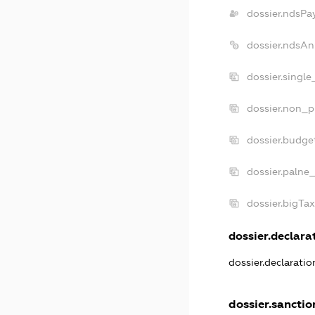
dossier.ndsPa
dossier.ndsAn
dossier.singl
dossier.non_p
dossier.budge
dossier.palne_
dossier.bigTa
dossier.declarat
dossier.declarati
dossier.sanctio