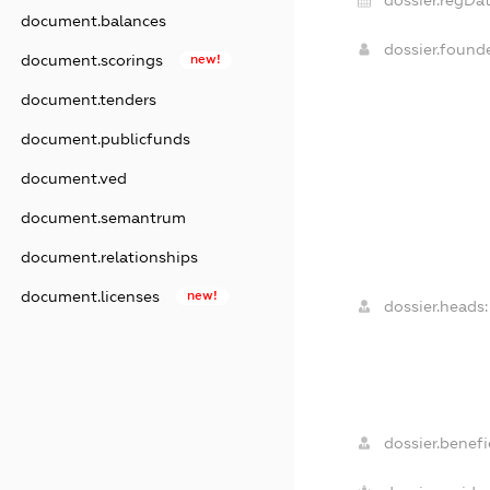
document.balances
dossier.found
document.scorings
new!
document.tenders
document.publicfunds
document.ved
document.semantrum
document.relationships
document.licenses
new!
dossier.heads:
dossier.benefic