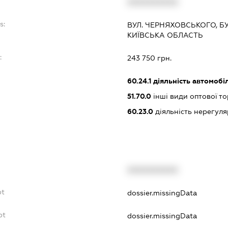
XXXXXXXXXX
s:
ВУЛ. ЧЕРНЯХОВСЬКОГО, БУД.
КИЇВСЬКА ОБЛАСТЬ
:
243 750 грн.
60.24.1
діяльність автомобі
51.70.0
інші види оптової то
60.23.0
діяльність нерегул
XXXXXXXXXX
bt
dossier.missingData
bt
dossier.missingData