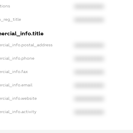
tions
XXXXXXXXXX
n_reg_title
XXXXXXXXXX
rcial_info.title
rcial_info.postal_address
XXXXXXXXXX
rcial_info.phone
XXXXXXXXXX
rcial_info.fax
XXXXXXXXXX
rcial_info.email
XXXXXXXXXX
rcial_info.website
XXXXXXXXXX
cial_info.activity
XXXXXXXXXX