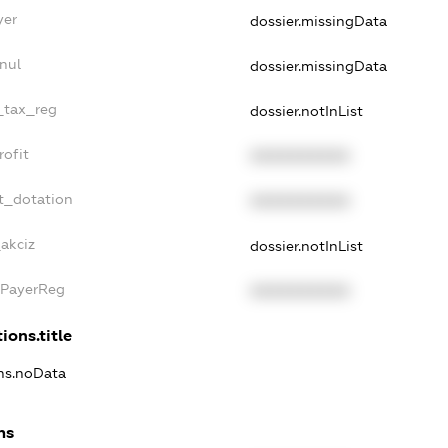
yer
dossier.missingData
nul
dossier.missingData
e_tax_reg
dossier.notInList
rofit
XXXXXXXXXX
t_dotation
XXXXXXXXXX
akciz
dossier.notInList
xPayerReg
XXXXXXXXXX
ions.title
ons.noData
ns