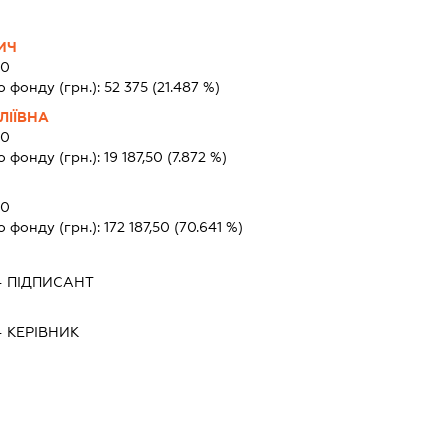
ИЧ
00
о фонду (грн.):
52 375
(21.487 %)
ЛІЇВНА
00
о фонду (грн.):
19 187,50
(7.872 %)
00
о фонду (грн.):
172 187,50
(70.641 %)
-
ПІДПИСАНТ
-
КЕРІВНИК