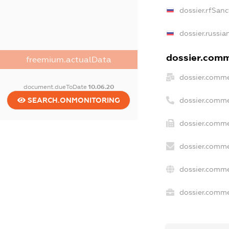
dossier.rfSanc
dossier.russia
dossier.comme
freemium.actualData
dossier.comme
document.dueToDate
10.06.20
dossier.comme
SEARCH.ONMONITORING
dossier.comme
dossier.comme
dossier.comme
dossier.commer