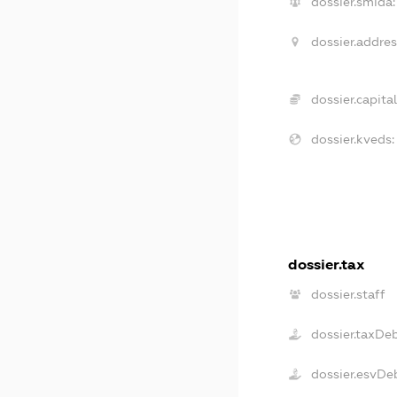
dossier.smida:
dossier.addres
dossier.capital
dossier.kveds:
dossier.tax
dossier.staff
dossier.taxDe
dossier.esvDe