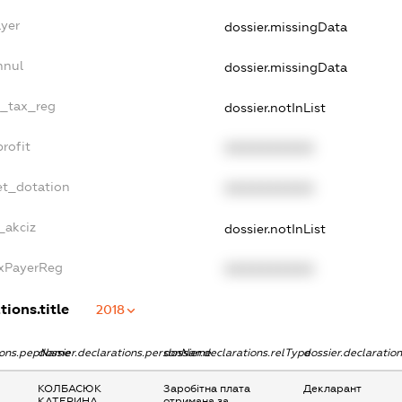
ayer
dossier.missingData
nnul
dossier.missingData
e_tax_reg
dossier.notInList
rofit
XXXXXXXXXX
et_dotation
XXXXXXXXXX
_akciz
dossier.notInList
axPayerReg
XXXXXXXXXX
tions.title
2018
tions.pepName
dossier.declarations.personName
dossier.declarations.relType
dossier.declaratio
КОЛБАСЮК
Заробітна плата
Декларант
КАТЕРИНА
отримана за