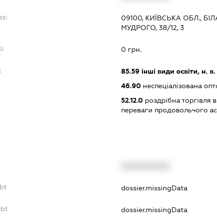
ss:
09100, КИЇВСЬКА ОБЛ., Б
МУДРОГО, 38/12, 3
l:
0 грн.
:
85.59
інші види освіти, н. в. і
46.90
неспеціалізована опт
52.12.0
роздрібна торгівля в
переваги продовольчого а
XXXXXXXXXX
bt
dossier.missingData
ebt
dossier.missingData