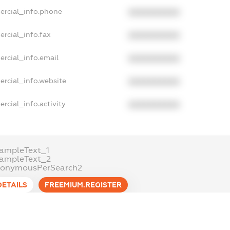
ercial_info.phone
XXXXXXXXXX
ercial_info.fax
XXXXXXXXXX
ercial_info.email
XXXXXXXXXX
ercial_info.website
XXXXXXXXXX
rcial_info.activity
XXXXXXXXXX
ampleText_1
xampleText_2
nonymousPerSearch2
DETAILS
FREEMIUM.REGISTER