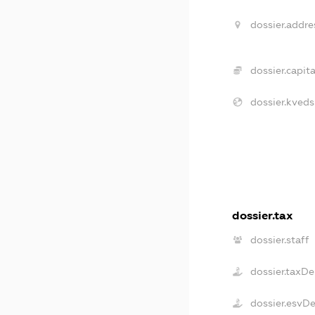
dossier.addre
dossier.capita
dossier.kveds
dossier.tax
dossier.staff
dossier.taxDe
dossier.esvD