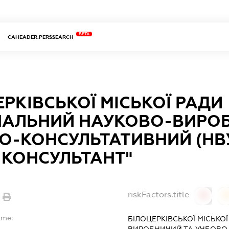
BETA
CAHEADER.PERSSEARCH
ЕРКІВСЬКОЇ МІСЬКОЇ РАДИ
НАЛЬНИЙ НАУКОВО-ВИРОБ
О-КОНСУЛЬТАТИВНИЙ (НВ
-КОНСУЛЬТАНТ"
riskFactors.title
0
ame:
БІЛОЦЕРКІВСЬКОЇ МІСЬКО