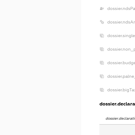
dossier.ndsP
dossier.ndsA
dossier.singl
dossier.non_p
dossier.budg
dossier.palne
dossier.bigT
dossier.declara
dossier.declara