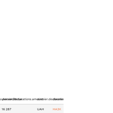
ns.personStatus
dossier.declarations.amount
dossier.declarations.currency
dossier.declarations.source
16 287
UAH
НАЗК