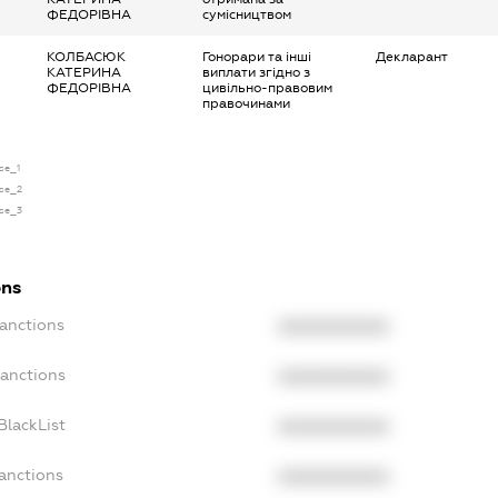
ФЕДОРІВНА
сумісництвом
КОЛБАСЮК
Гонорари та інші
Декларант
КАТЕРИНА
виплати згідно з
ФЕДОРІВНА
цивільно-правовим
правочинами
nse_1
nse_2
nse_3
ons
Sanctions
XXXXXXXXXX
Sanctions
XXXXXXXXXX
BlackList
XXXXXXXXXX
Sanctions
XXXXXXXXXX