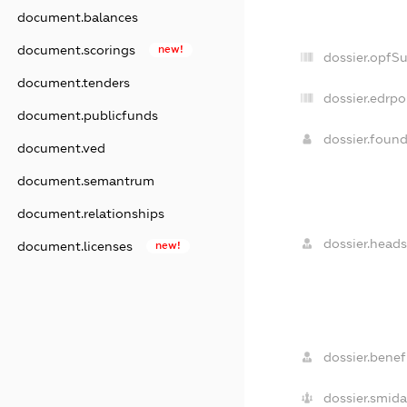
document.balances
document.scorings
new!
dossier.opfS
document.tenders
dossier.edrpo
document.publicfunds
dossier.foun
document.ved
document.semantrum
document.relationships
dossier.heads
document.licenses
new!
dossier.benefi
dossier.smida