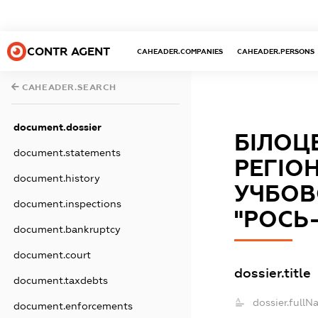
CONTR AGENT
CAHEADER.COMPANIES
CAHEADER.PERSONS
CAHEADER.SEARCH
document.dossier
БІЛОЦ
document.statements
РЕГІО
document.history
УЧБОВ
document.inspections
"РОСЬ
document.bankruptcy
document.court
dossier.title
document.taxdebts
dossier.fullN
document.enforcements