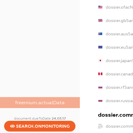
dossier.ofac
dossier.gbSa
dossier.ausS
dossier.euSa
dossier.japa
dossier.cana
dossier.rfSan
dossier.russi
freemium.actualData
dossier.comm
document.dueToDate
24.03.17
SEARCH.ONMONITORING
dossier.comm