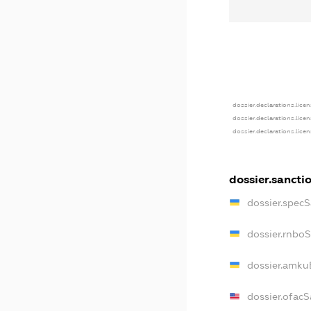
dossier.declarations.lice
dossier.declarations.lice
dossier.declarations.lice
dossier.sancti
dossier.spec
dossier.rnbo
dossier.amku
dossier.ofac