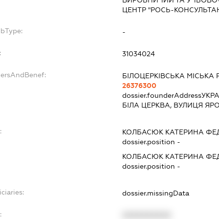
ВИРОБНИЧИЙ ТА УЧБОВО-
ЦЕНТР "РОСЬ-КОНСУЛЬТА
ubType:
-
:
31034024
dersAndBenef:
БІЛОЦЕРКІВСЬКА МІСЬКА 
26376300
dossier.founderAddress
УКРА
БІЛА ЦЕРКВА, ВУЛИЦЯ ЯР
:
КОЛБАСЮК КАТЕРИНА ФЕ
dossier.position -
КОЛБАСЮК КАТЕРИНА ФЕ
dossier.position -
ciaries:
dossier.missingData
:
XXXXXXXXXX