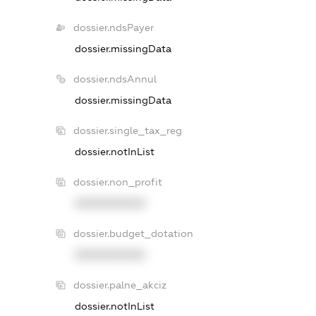
dossier.ndsPayer
dossier.missingData
dossier.ndsAnnul
dossier.missingData
dossier.single_tax_reg
dossier.notInList
dossier.non_profit
XXXXXXXXXX
dossier.budget_dotation
XXXXXXXXXX
dossier.palne_akciz
dossier.notInList