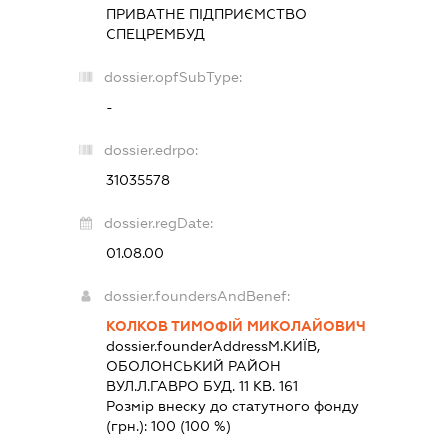
ПРИВАТНЕ ПІДПРИЄМСТВО
СПЕЦРЕМБУД
dossier.opfSubType:
-
dossier.edrpo:
31035578
dossier.regDate:
01.08.00
dossier.foundersAndBenef:
КОЛКОВ ТИМОФІЙ МИКОЛАЙОВИЧ
dossier.founderAddress
М.КИЇВ,
ОБОЛОНСЬКИЙ РАЙОН
ВУЛ.Л.ГАВРО БУД. 11 КВ. 161
Розмір внеску до статутного фонду
(грн.):
100
(100 %)