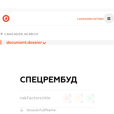
CAHEADER.GETTEST
CAHEADER.SEARCH
document.dossier
СПЕЦРЕМБУД
riskFactors.title
0
0
0
dossier.fullName: