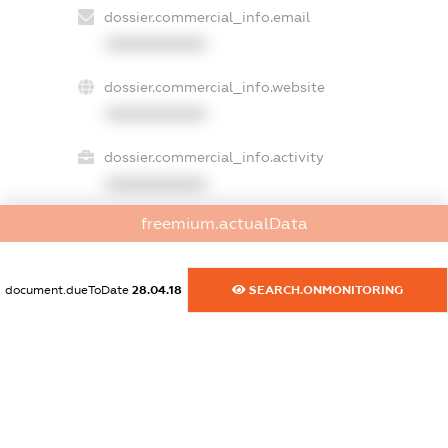
dossier.commercial_info.email
XXXXXXXXXX
dossier.commercial_info.website
XXXXXXXXXX
dossier.commercial_info.activity
XXXXXXXXXX
freemium.actualData
freemium.exampleText_1
freemium.exampleText_2
document.dueToDate
28.04.18
SEARCH.ONMONITORING
freemium.anonymousPerSearch2
FREEMIUM.DETAILS
FREEMIUM.REGISTER