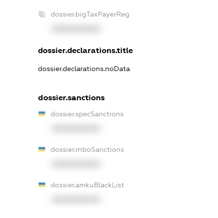
dossier.bigTaxPayerReg
XXXXXXXXXX
dossier.declarations.title
dossier.declarations.noData
dossier.sanctions
dossier.specSanctions
XXXXXXXXXX
dossier.rnboSanctions
XXXXXXXXXX
dossier.amkuBlackList
XXXXXXXXXX