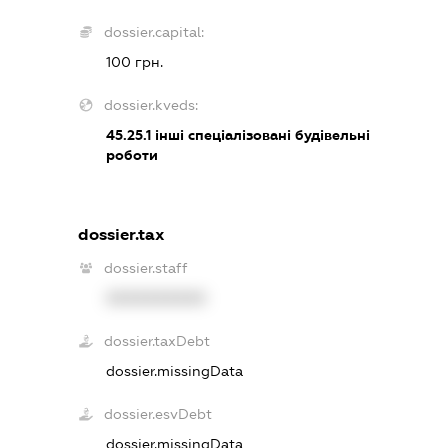
dossier.capital:
100 грн.
dossier.kveds:
45.25.1
інші спеціалізовані будівельні
роботи
dossier.tax
dossier.staff
XXXXXXXXXX
dossier.taxDebt
dossier.missingData
dossier.esvDebt
dossier.missingData