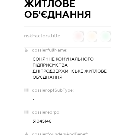
ЖИТЛОВЕ
ОБ'ЄДНАННЯ
riskFactors.title
0
0
0
dossier.fullName:
СОНЯЧНЕ КОМУНАЛЬНОГО
ПІДПРИЄМСТВА
ДНІПРОДЗЕРЖИНСЬКЕ ЖИТЛОВЕ
ОБ'ЄДНАННЯ
dossier.opfSubType:
-
dossier.edrpo:
31045146
dossier.foundersAndBenef: