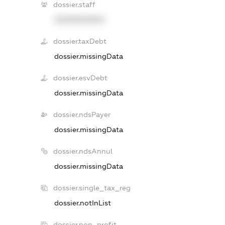
dossier.staff
XXXXXXXXXX
dossier.taxDebt
dossier.missingData
dossier.esvDebt
dossier.missingData
dossier.ndsPayer
dossier.missingData
dossier.ndsAnnul
dossier.missingData
dossier.single_tax_reg
dossier.notInList
dossier.non_profit