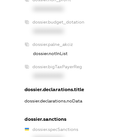
XXXXXXXXXX
dossier.budget_dotation
XXXXXXXXXX
dossier.palne_akciz
dossier.notInList
dossier.bigTaxPayerReg
XXXXXXXXXX
dossier.declarations.title
dossier.declarations.noData
dossier.sanctions
dossier.specSanctions