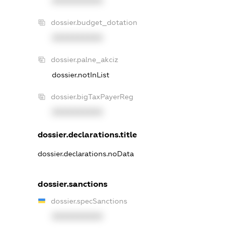
XXXXXXXXXX
dossier.budget_dotation
XXXXXXXXXX
dossier.palne_akciz
dossier.notInList
dossier.bigTaxPayerReg
XXXXXXXXXX
dossier.declarations.title
dossier.declarations.noData
dossier.sanctions
dossier.specSanctions
XXXXXXXXXX