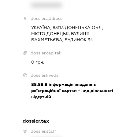
XXXXXXXXXX
dossier.address:
УКРАЇНА, 83117, ДОНЕЦЬКА ОБЛ.,
МІСТО ДОНЕЦЬК, ВУЛИЦЯ
БАХМЕТЬЄВА, БУДИНОК 34
dossier.capital:
0 грн.
dossier.kveds:
88.88.8
інформація введена з
реїстраційної картки - вид діяльності
відсутній
dossier.tax
dossier.staff