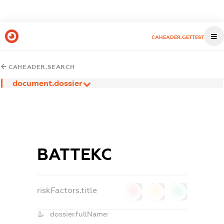
CAHEADER.GETTEST
CAHEADER.SEARCH
document.dossier
ВАТТЕКС
riskFactors.title
0
0
0
dossier.fullName: