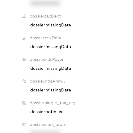
XXXXXXXXXX
dossier.taxDebt
dossier.missingData
dossier.esvDebt
dossier.missingData
dossier.ndsPayer
dossier.missingData
dossier.ndsAnnul
dossier.missingData
dossier.single_tax_reg
dossier.notInList
dossier.non_profit