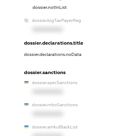
dossier.notInList
dossier.bigTaxPayerReg
XXXXXXXXXX
dossier.declarations.title
dossier.declarations.noData
dossier.sanctions
dossier.specSanctions
XXXXXXXXXX
dossier.rnboSanctions
XXXXXXXXXX
dossier.amkuBlackList