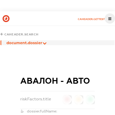
CAHEADER.GETTEST
CAHEADER.SEARCH
document.dossier
АВАЛОН - АВТО
riskFactors.title
0
0
0
dossier.fullName: