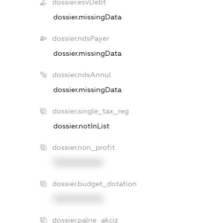
dossier.esvDebt
dossier.missingData
dossier.ndsPayer
dossier.missingData
dossier.ndsAnnul
dossier.missingData
dossier.single_tax_reg
dossier.notInList
dossier.non_profit
XXXXXXXXXX
dossier.budget_dotation
XXXXXXXXXX
dossier.palne_akciz