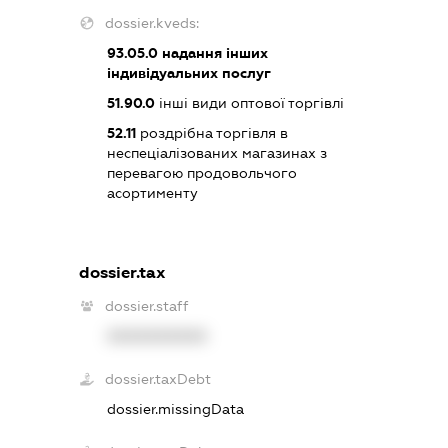
dossier.kveds:
93.05.0
надання інших
індивідуальних послуг
51.90.0
інші види оптової торгівлі
52.11
роздрібна торгівля в
неспеціалізованих магазинах з
перевагою продовольчого
асортименту
dossier.tax
dossier.staff
XXXXXXXXXX
dossier.taxDebt
dossier.missingData