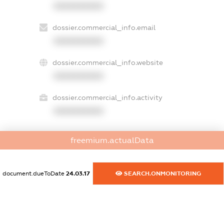
XXXXXXXXXX
dossier.commercial_info.email
XXXXXXXXXX
dossier.commercial_info.website
XXXXXXXXXX
dossier.commercial_info.activity
XXXXXXXXXX
freemium.actualData
freemium.exampleText_1
freemium.exampleText_2
freemium.anonymousPerSearch2
document.dueToDate
24.03.17
SEARCH.ONMONITORING
FREEMIUM.DETAILS
FREEMIUM.REGISTER