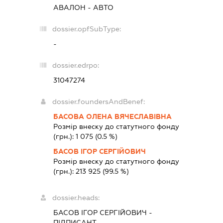
АВАЛОН - АВТО
dossier.opfSubType:
-
dossier.edrpo:
31047274
dossier.foundersAndBenef:
БАСОВА ОЛЕНА ВЯЧЕСЛАВІВНА
Розмір внеску до статутного фонду
(грн.):
1 075
(0.5 %)
БАСОВ ІГОР СЕРГІЙОВИЧ
Розмір внеску до статутного фонду
(грн.):
213 925
(99.5 %)
dossier.heads:
БАСОВ ІГОР СЕРГІЙОВИЧ
-
ПІДПИСАНТ